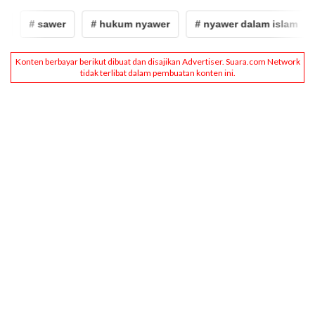
# sawer
# hukum nyawer
# nyawer dalam islam
# 