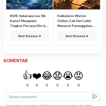
KUIS: Seberapa Leo Sih
Kalkulator Weton
Kamu? Mengukur
Online, Cek Hari Lahir
Tingkat Percaya Diri dan
Menurut Penanggalan
Karisma
Jawa
Ikuti Kuisnya ➔
Ikuti Kuisnya ➔
KOMENTAR
👍
❤️
😂
😧
😭
😡
0
0
0
0
0
0
Isi komentar sepenuhnya adalah tanggung jawab pengguna dan diatur