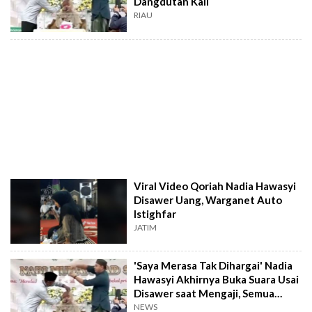
Dangdutan Kali
RIAU
Viral Video Qoriah Nadia Hawasyi
Disawer Uang, Warganet Auto
Istighfar
JATIM
'Saya Merasa Tak Dihargai' Nadia
Hawasyi Akhirnya Buka Suara Usai
Disawer saat Mengaji, Semua
Salah Panitia!
NEWS