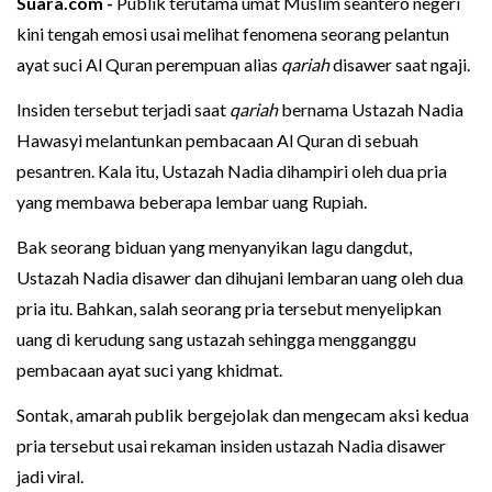
Suara.com -
Publik terutama umat Muslim seantero negeri
kini tengah emosi usai melihat fenomena seorang pelantun
ayat suci Al Quran perempuan alias
qariah
disawer saat ngaji.
Insiden tersebut terjadi saat
qariah
bernama Ustazah Nadia
Hawasyi melantunkan pembacaan Al Quran di sebuah
pesantren. Kala itu, Ustazah Nadia dihampiri oleh dua pria
yang membawa beberapa lembar uang Rupiah.
Bak seorang biduan yang menyanyikan lagu dangdut,
Ustazah Nadia disawer dan dihujani lembaran uang oleh dua
pria itu. Bahkan, salah seorang pria tersebut menyelipkan
uang di kerudung sang ustazah sehingga mengganggu
pembacaan ayat suci yang khidmat.
Sontak, amarah publik bergejolak dan mengecam aksi kedua
pria tersebut usai rekaman insiden ustazah Nadia disawer
jadi viral.