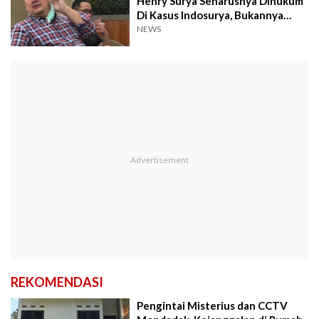
Henry Surya Seharusnya Dihukum
Di Kasus Indosurya, Bukannya
Dilepas
NEWS
REKOMENDASI
Pengintai Misterius dan CCTV