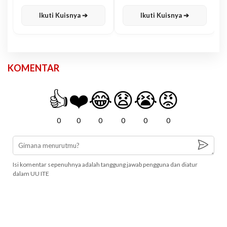
Karisma
Jawa
Ikuti Kuisnya ➔
Ikuti Kuisnya ➔
KOMENTAR
👍
❤️
😂
😧
😭
😡
0
0
0
0
0
0
Isi komentar sepenuhnya adalah tanggung jawab pengguna dan diatur
dalam UU ITE