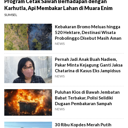
Program Cetak Sawah Berhadapan dengan
Karhutla, Api Membakar Lahan di Muara Enim
SUMSEL
Kebakaran Bromo Meluas hingga
520 Hektare, Destinasi Wisata
Probolinggo Disebut Masih Aman
NEWS
Pernah Jadi Anak Buah Nadiem,
Pakar Minta Kejagung Ganti Jaksa
Chatarina di Kasus Eks Jampidsus
NEWS
Puluhan Kios di Bawah Jembatan
Babat Terbakar, Polisi Selidiki
Dugaan Pembakaran Sampah
NEWS
30 Ribu Kopdes Merah Putih