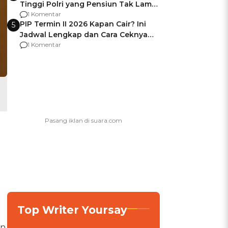
Tinggi Polri yang Pensiun Tak Lama
Usai Jadi Brigjen
1 Komentar
PIP Termin II 2026 Kapan Cair? Ini
5
Jadwal Lengkap dan Cara Ceknya
agar Dana Tidak Hangus!
1 Komentar
Top Writer Yoursay
an