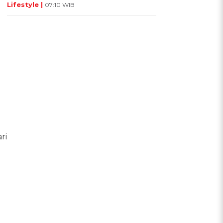
Lifestyle |
07:10 WIB
ri