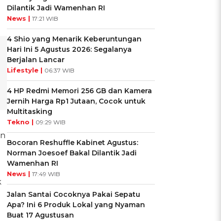
Dilantik Jadi Wamenhan RI
News |
17:21 WIB
4 Shio yang Menarik Keberuntungan
Hari Ini 5 Agustus 2026: Segalanya
Berjalan Lancar
Lifestyle |
06:37 WIB
4 HP Redmi Memori 256 GB dan Kamera
Jernih Harga Rp1 Jutaan, Cocok untuk
Multitasking
Tekno |
09:29 WIB
un
Bocoran Reshuffle Kabinet Agustus:
Norman Joesoef Bakal Dilantik Jadi
Wamenhan RI
News |
17:49 WIB
k
Jalan Santai Cocoknya Pakai Sepatu
Apa? Ini 6 Produk Lokal yang Nyaman
Buat 17 Agustusan