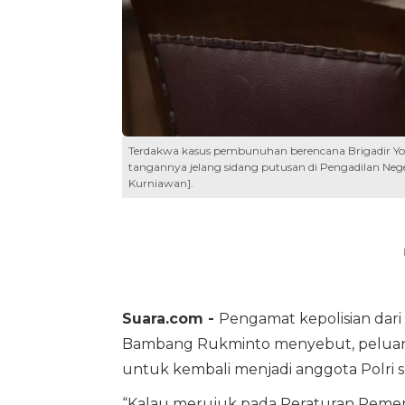
Terdakwa kasus pembunuhan berencana Brigadir Yos
tangannya jelang sidang putusan di Pengadilan Nege
Kurniawan].
Suara.com -
Pengamat kepolisian dari I
Bambang Rukminto menyebut, pelu
untuk kembali menjadi anggota Polri 
“Kalau merujuk pada Peraturan Peme