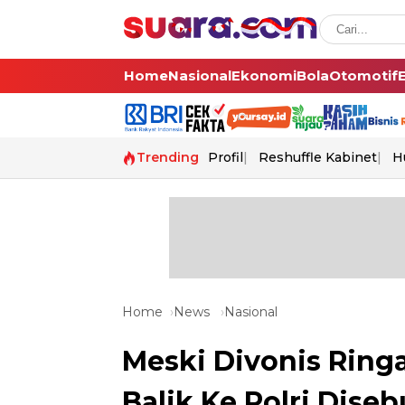
Home
Nasional
Ekonomi
Bola
Otomotif
Trending
Profil
Reshuffle Kabinet
H
Home
News
Nasional
Meski Divonis Ringa
Balik Ke Polri Diseb