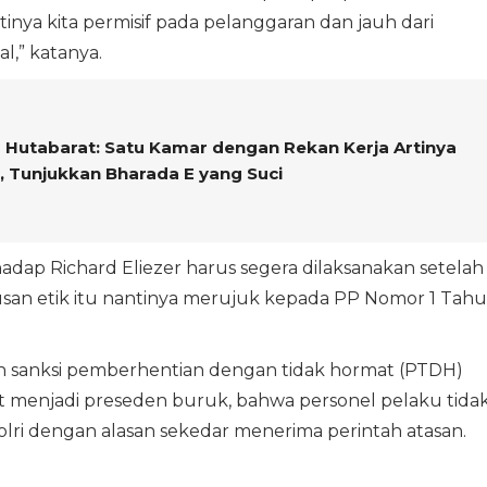
inya kita permisif pada pelanggaran dan jauh dari
l,” katanya.
 Hutabarat: Satu Kamar dengan Rekan Kerja Artinya
, Tunjukkan Bharada E yang Suci
dap Richard Eliezer harus segera dilaksanakan setelah
tusan etik itu nantinya merujuk kepada PP Nomor 1 Tah
kan sanksi pemberhentian dengan tidak hormat (PTDH)
pat menjadi preseden buruk, bahwa personel pelaku tida
olri dengan alasan sekedar menerima perintah atasan.