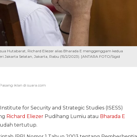
ua Hutabarat, Richard Eliezer alias Bharada E menggenggam kedua
ri Jakarta Selatan, Jakarta, Rabu (15/2/2023). [ANTARA FOTO/Sigid
nstitute for Security and Strategic Studies (ISESS)
ang
Richard Eliezer
Pudihang Lumiu atau
Bharada E
sudah tertutup.
rintah (PP) Nomor 1 Tahun 2003 tentang Pemberhenti