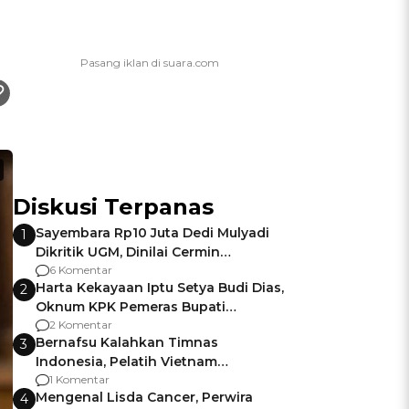
Diskusi Terpanas
Sayembara Rp10 Juta Dedi Mulyadi
1
Dikritik UGM, Dinilai Cermin
Gagalnya Negara Jamin Keamanan
6 Komentar
Harta Kekayaan Iptu Setya Budi Dias,
2
Oknum KPK Pemeras Bupati
Pemalang
2 Komentar
Bernafsu Kalahkan Timnas
3
Indonesia, Pelatih Vietnam
Berencana Pakai Jimat di Pakansari
1 Komentar
Mengenal Lisda Cancer, Perwira
4