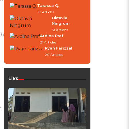
Tarassa Q.
33 Articles
Oktavia
Ningrum
31 Articles
eh
Ardina Praf
21 Articles
Ryan Farizzal
20 Articles
Liks
an