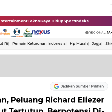
Entertainment
Tekno
Gaya Hidup
Sport
Indeks
REGIONAL:
JA
ut Ri
Pemain Keturunan Indonesia
Hp Murah
Jogja
Shi
Jadikan Sumber Pilihan
n, Peluang Richard Eliezer
ut Tertutup, Berpotensi Di-