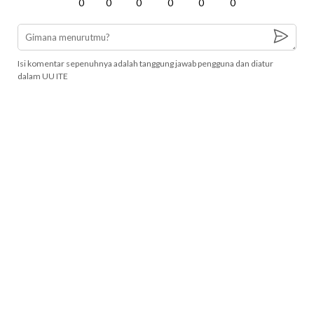
0
0
0
0
0
0
Isi komentar sepenuhnya adalah tanggung jawab pengguna dan diatur
dalam UU ITE