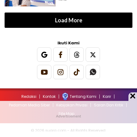
Load More
Ikuti Kami
Redaksi
Kontak
Tentang Kami
Karir
Pedoman Media Siber
Kebijakan Privasi
Saran Dan Kritik
Site Map
© 2026 suara.com - All Rights Reserved.