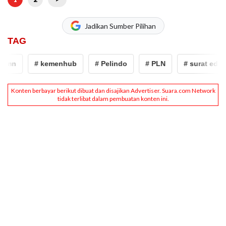
Jadikan Sumber Pilihan
TAG
mn
# kemenhub
# Pelindo
# PLN
# surat edaran