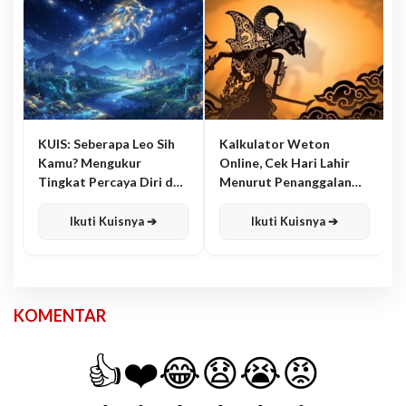
KUIS: Seberapa Leo Sih
Kalkulator Weton
Kamu? Mengukur
Online, Cek Hari Lahir
Tingkat Percaya Diri dan
Menurut Penanggalan
Karisma
Jawa
Ikuti Kuisnya ➔
Ikuti Kuisnya ➔
KOMENTAR
👍
❤️
😂
😧
😭
😡