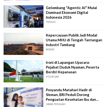
Gelombang "Agentic AI" Mulai
Dominasi Ekonomi Digital
Indonesia 2026
TEKNO
Kepercayaan Publik Jadi Modal
Utama MHU di Tengah Tantangan
Industri Tambang
BISNIS
Ironi di Lapangan Upacara:
Pejabat Duduk Nyaman, Peserta
Berdiri Kepanasan
YOUR SAY
Posyandu Matahari Hadir di
Sleman, BRI Peduli Dorong
Penguatan Kesehatan Ibu dan
Anak
JAWA TENGAH