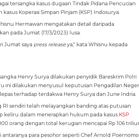
gai tersangka kasus dugaan Tindak Pidana Pencucian
asus Koperasi Simpan Pinjam (KSP) Indosurya.
n Whisnu Hermawan mengatakan detail daripada
an pada Jumat (17/3/2023) lusa.
ri Jumat saya
press release
ya," kata Whisnu kepada
angka Henry Surya dilakukan penyidik Bareskrim Polri
aru ini dilakukan menyusul keputusan Pengadilan Neger
lepas terhadap terdakwa Henry Surya dan June Indria.
 RI sendiri telah melayangkan banding atas putusan
gap keliru dalam menerapkan hukum pada kasus
KSP
0 orang dengan total kerugian mencapai Rp 106 triliun
i antaranya para pesohor seperti Chef Arnold Poernomo