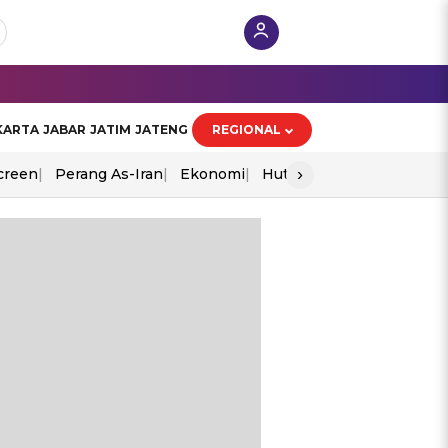
KARTA
JABAR
JATIM
JATENG
REGIONAL
›
creen
Perang As-Iran
Ekonomi
Hut Ri