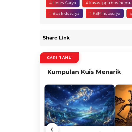
# Henry Surya
# kasus tppu bos indosu
# Bos Indosurya
# KSP Indosurya
#
Share Link
CARI TAHU
Kumpulan Kuis Menarik
❮