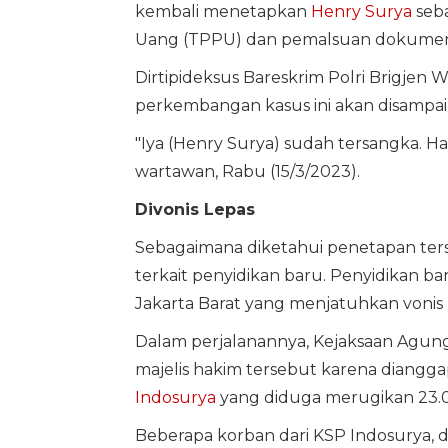
kembali menetapkan
Henry Surya
seba
Uang (TPPU) dan pemalsuan dokumen k
Dirtipideksus Bareskrim Polri Brigje
perkembangan kasus ini akan disampaik
"Iya (Henry Surya) sudah tersangka. Ha
wartawan, Rabu (15/3/2023).
Divonis Lepas
Sebagaimana diketahui penetapan ters
terkait penyidikan baru. Penyidikan b
Jakarta Barat yang menjatuhkan vonis 
Dalam perjalanannya, Kejaksaan Agung
majelis hakim tersebut karena diang
Indosurya
yang diduga merugikan 23.00
Beberapa korban dari KSP Indosurya, d