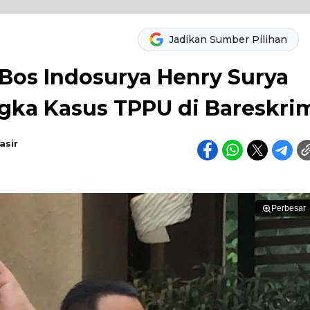
Jadikan Sumber Pilihan
 Bos Indosurya Henry Surya
ngka Kasus TPPU di Bareskri
sir
Perbesar