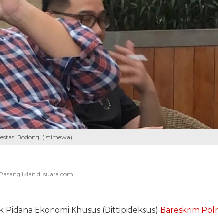
vestasi Bodong. (Istimewa)
ak Pidana Ekonomi Khusus (Dittipideksus)
Bareskrim Polr