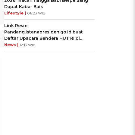
2026: Macan hingga Babi Berpeluang
Dapat Kabar Baik
Lifestyle |
06:23 WIB
Link Resmi
Pandang.istanapresiden.go.id buat
Daftar Upacara Bendera HUT RI di
Istana Negara
News |
12:13 WIB