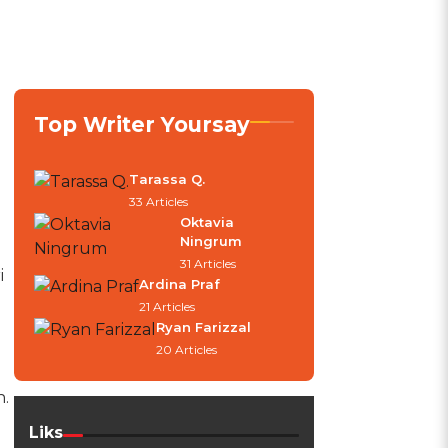
Top Writer Yoursay
Tarassa Q.
33 Articles
Oktavia
Ningrum
31 Articles
i
Ardina Praf
21 Articles
Ryan Farizzal
20 Articles
.
Liks