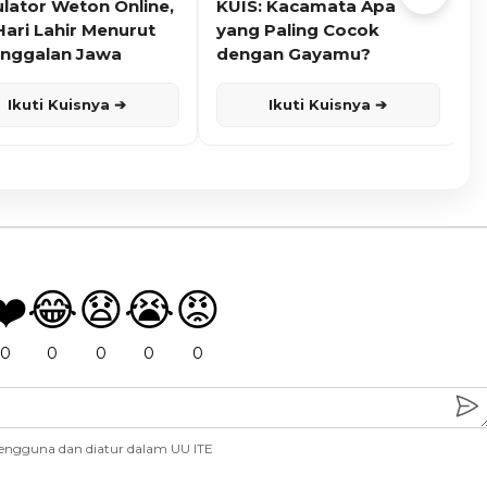
ulator Weton Online,
KUIS: Kacamata Apa
K
Hari Lahir Menurut
yang Paling Cocok
nggalan Jawa
dengan Gayamu?
Ikuti Kuisnya ➔
Ikuti Kuisnya ➔
❤️
😂
😧
😭
😡
0
0
0
0
0
engguna dan diatur dalam UU ITE