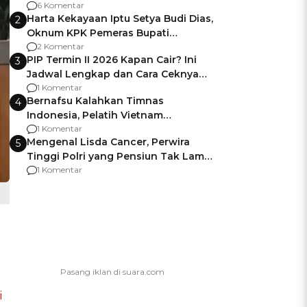
Gagalnya Negara Jamin Keamanan
6 Komentar
Harta Kekayaan Iptu Setya Budi Dias,
2
Oknum KPK Pemeras Bupati
Pemalang
2 Komentar
PIP Termin II 2026 Kapan Cair? Ini
3
Jadwal Lengkap dan Cara Ceknya
agar Dana Tidak Hangus!
1 Komentar
Bernafsu Kalahkan Timnas
4
Indonesia, Pelatih Vietnam
Berencana Pakai Jimat di Pakansari
1 Komentar
Mengenal Lisda Cancer, Perwira
5
Tinggi Polri yang Pensiun Tak Lama
Usai Jadi Brigjen
1 Komentar
i