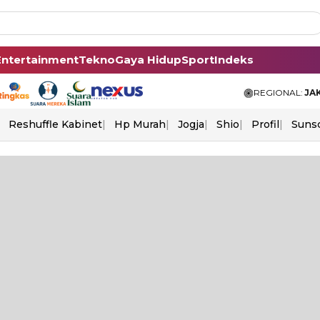
Entertainment
Tekno
Gaya Hidup
Sport
Indeks
REGIONAL:
JA
Reshuffle Kabinet
Hp Murah
Jogja
Shio
Profil
Suns