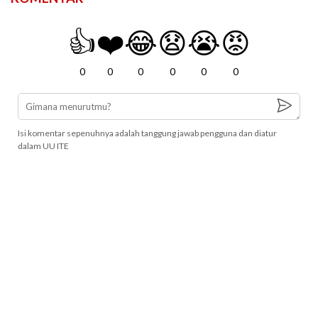
👍
❤️
😂
😧
😭
😡
0
0
0
0
0
0
Isi komentar sepenuhnya adalah tanggung jawab pengguna dan diatur
dalam UU ITE