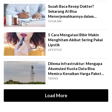
Susah Baca Resep Dokter?
Sekarang AI Bisa
Menerjemahkannya dalam
Hitungkan Detik!
YOUR SAY
5 Cara Mengatasi Bibir Makin
Menghitam Akibat Sering Pakai
Lipstik
LIFESTYLE
Dilema Infrastruktur: Mengapa
Akumulasi Kuota Data Bisa
Memicu Kenaikan Harga Paket
Internet?
TEKNO
Load More