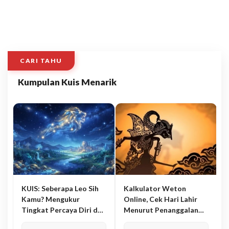
CARI TAHU
Kumpulan Kuis Menarik
KUIS: Seberapa Leo Sih
Kalkulator Weton
Kamu? Mengukur
Online, Cek Hari Lahir
Tingkat Percaya Diri dan
Menurut Penanggalan
Karisma
Jawa