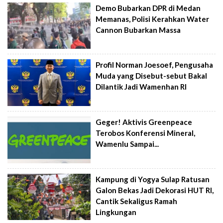
Demo Bubarkan DPR di Medan
Memanas, Polisi Kerahkan Water
Cannon Bubarkan Massa
Profil Norman Joesoef, Pengusaha
Muda yang Disebut-sebut Bakal
Dilantik Jadi Wamenhan RI
Geger! Aktivis Greenpeace
Terobos Konferensi Mineral,
Wamenlu Sampai...
Kampung di Yogya Sulap Ratusan
Galon Bekas Jadi Dekorasi HUT RI,
Cantik Sekaligus Ramah
Lingkungan