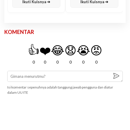
Ikuti Kuisnya ➔
Ikuti Kuisnya ➔
KOMENTAR
👍
❤️
😂
😧
😭
😡
0
0
0
0
0
0
Isi komentar sepenuhnya adalah tanggung jawab pengguna dan diatur
dalam UU ITE