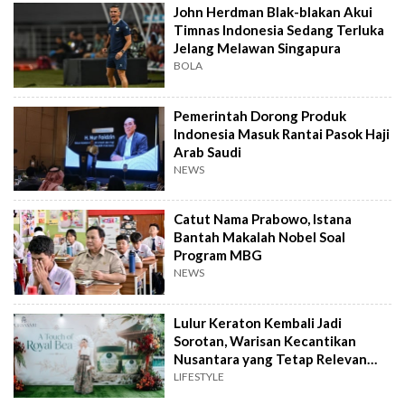
John Herdman Blak-blakan Akui
Timnas Indonesia Sedang Terluka
Jelang Melawan Singapura
BOLA
Pemerintah Dorong Produk
Indonesia Masuk Rantai Pasok Haji
Arab Saudi
NEWS
Catut Nama Prabowo, Istana
Bantah Makalah Nobel Soal
Program MBG
NEWS
Lulur Keraton Kembali Jadi
Sorotan, Warisan Kecantikan
Nusantara yang Tetap Relevan
hingga Kini
LIFESTYLE