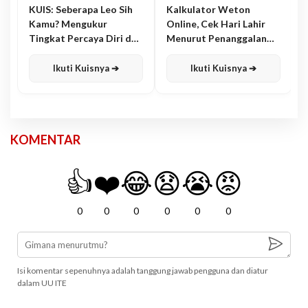
KUIS: Seberapa Leo Sih
Kalkulator Weton
Kamu? Mengukur
Online, Cek Hari Lahir
Tingkat Percaya Diri dan
Menurut Penanggalan
Karisma
Jawa
Ikuti Kuisnya ➔
Ikuti Kuisnya ➔
KOMENTAR
👍
❤️
😂
😧
😭
😡
0
0
0
0
0
0
Isi komentar sepenuhnya adalah tanggung jawab pengguna dan diatur
dalam UU ITE