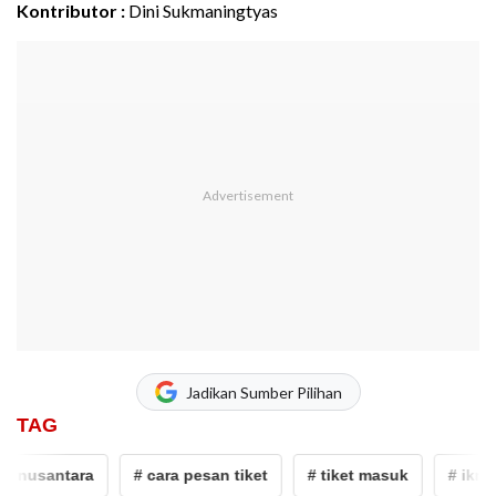
Kontributor :
Dini Sukmaningtyas
Jadikan Sumber Pilihan
TAG
 nusantara
# cara pesan tiket
# tiket masuk
# ikn