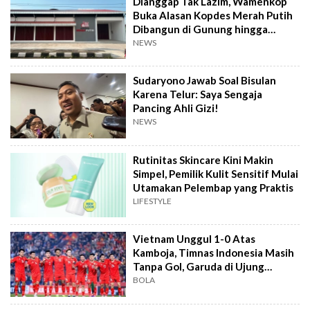
Dianggap Tak Lazim, Wamenkop
Buka Alasan Kopdes Merah Putih
Dibangun di Gunung hingga
Dekat TPA
NEWS
Sudaryono Jawab Soal Bisulan
Karena Telur: Saya Sengaja
Pancing Ahli Gizi!
NEWS
Rutinitas Skincare Kini Makin
Simpel, Pemilik Kulit Sensitif Mulai
Utamakan Pelembap yang Praktis
LIFESTYLE
Vietnam Unggul 1-0 Atas
Kamboja, Timnas Indonesia Masih
Tanpa Gol, Garuda di Ujung
Tanduk
BOLA