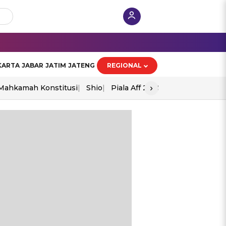
KARTA
JABAR
JATIM
JATENG
REGIONAL
›
Mahkamah Konstitusi
Shio
Piala Aff 2026