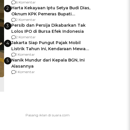
Gagalnya Negara Jamin Keamanan
6 Komentar
Harta Kekayaan Iptu Setya Budi Dias,
2
Oknum KPK Pemeras Bupati
Pemalang
2 Komentar
Persib dan Persija Dikabarkan Tak
3
Lolos IPO di Bursa Efek Indonesia
2 Komentar
Jakarta Siap Pungut Pajak Mobil
4
Listrik Tahun Ini, Kendaraan Mewah
Kena hingga 75% PKB
1 Komentar
Nanik Mundur dari Kepala BGN, Ini
5
Alasannya
1 Komentar