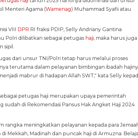
petugas haji
tahun 2025 nantinya didominasi dari unsur
il Menteri Agama (
Wamenag
) Muhammad Syafii atau
si VIII
DPR
RI fraksi PDIP, Selly Andriany Gantina
u Polri dilibatkan sebagai petugas
haji
, maka harus juga
sipil.
gas dari unsur TNI/Polri tetap harus melalui proses
nnya terutama dalam pelayanan bimbingan ibadah hajiny
menjadi mabrur di hadapan Allah SWT," kata Selly kepa
sebagai petugas haji merupakan upaya pemerintah
ang sudah di Rekomendasi Pansus Hak Angket Haji 2024
lam rangka meningkatkan pelayanan kepada para Jemaa
a di Mekkah, Madinah dan puncak haji di Armuzna. Belaj