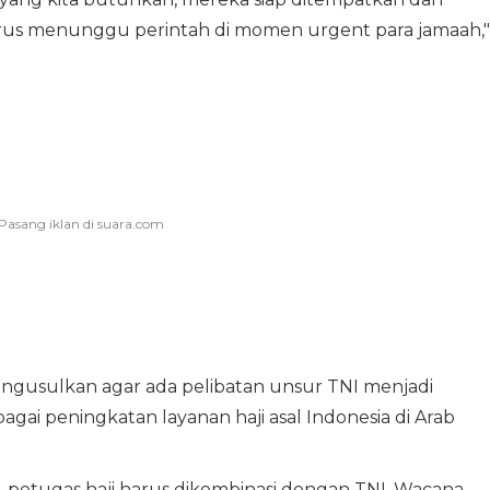
us menunggu perintah di momen urgent para jamaah,"
engusulkan agar ada pelibatan unsur TNI menjadi
bagai peningkatan layanan haji asal Indonesia di Arab
 petugas haji harus dikombinasi dengan TNI. Wacana