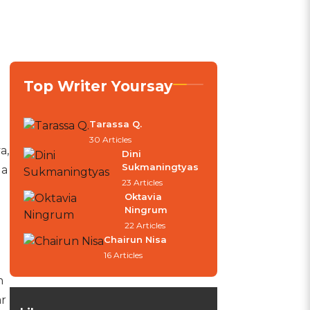
Top Writer Yoursay
Tarassa Q.
30 Articles
a,
Dini
Sukmaningtyas
da
23 Articles
Oktavia
Ningrum
22 Articles
Chairun Nisa
16 Articles
h
ar