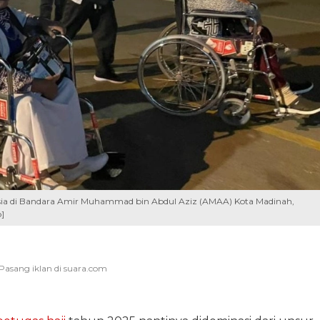
sia di Bandara Amir Muhammad bin Abdul Aziz (AMAA) Kota Madinah,
]