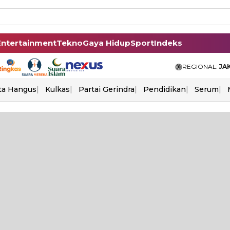
Entertainment
Tekno
Gaya Hidup
Sport
Indeks
REGIONAL:
JA
ta Hangus
Kulkas
Partai Gerindra
Pendidikan
Serum