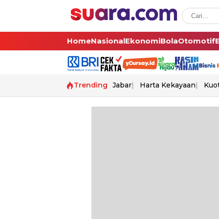
Home
Nasional
Ekonomi
Bola
Otomotif
Trending
Jabar
Harta Kekayaan
Kuo