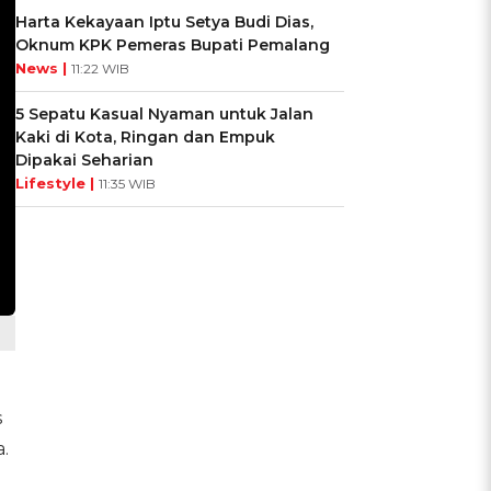
Harta Kekayaan Iptu Setya Budi Dias,
Oknum KPK Pemeras Bupati Pemalang
News |
11:22 WIB
5 Sepatu Kasual Nyaman untuk Jalan
Kaki di Kota, Ringan dan Empuk
Dipakai Seharian
Lifestyle |
11:35 WIB
s
.