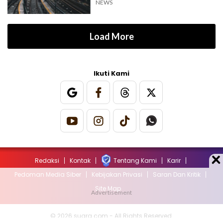
NEWS
Load More
Ikuti Kami
Redaksi
Kontak
Tentang Kami
Karir
Pedoman Media Siber
Kebijakan Privasi
Saran Dan Kritik
Site Map
© 2026 suara.com - All Rights Reserved.