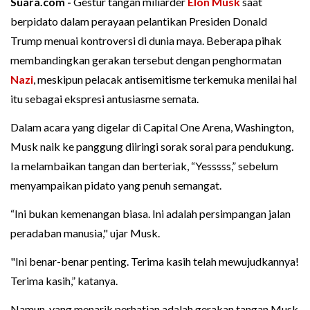
Suara.com -
Gestur tangan miliarder
Elon Musk
saat
berpidato dalam perayaan pelantikan Presiden Donald
Trump menuai kontroversi di dunia maya. Beberapa pihak
membandingkan gerakan tersebut dengan penghormatan
Nazi
, meskipun pelacak antisemitisme terkemuka menilai hal
itu sebagai ekspresi antusiasme semata.
Dalam acara yang digelar di Capital One Arena, Washington,
Musk naik ke panggung diiringi sorak sorai para pendukung.
Ia melambaikan tangan dan berteriak, “Yesssss,” sebelum
menyampaikan pidato yang penuh semangat.
“Ini bukan kemenangan biasa. Ini adalah persimpangan jalan
peradaban manusia," ujar Musk.
"Ini benar-benar penting. Terima kasih telah mewujudkannya!
Terima kasih,” katanya.
Namun, yang menarik perhatian adalah gerakan tangan Musk