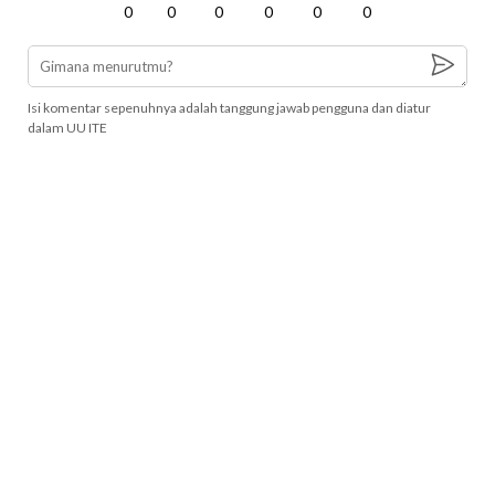
0
0
0
0
0
0
Isi komentar sepenuhnya adalah tanggung jawab pengguna dan diatur
dalam UU ITE