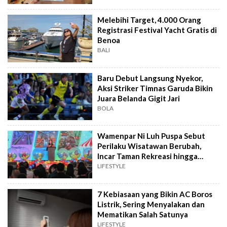
Melebihi Target, 4.000 Orang
Registrasi Festival Yacht Gratis di
Benoa
BALI
Baru Debut Langsung Nyekor,
Aksi Striker Timnas Garuda Bikin
Juara Belanda Gigit Jari
BOLA
Wamenpar Ni Luh Puspa Sebut
Perilaku Wisatawan Berubah,
Incar Taman Rekreasi hingga
Atraksi Wisata
LIFESTYLE
7 Kebiasaan yang Bikin AC Boros
Listrik, Sering Menyalakan dan
Mematikan Salah Satunya
LIFESTYLE