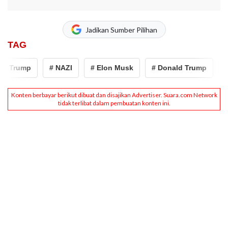
Jadikan Sumber Pilihan
TAG
d Trump
# NAZI
# Elon Musk
# Donald Trump
# 