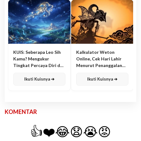
KUIS: Seberapa Leo Sih
Kalkulator Weton
Kamu? Mengukur
Online, Cek Hari Lahir
Tingkat Percaya Diri dan
Menurut Penanggalan
Karisma
Jawa
Ikuti Kuisnya ➔
Ikuti Kuisnya ➔
KOMENTAR
👍
❤️
😂
😧
😭
😡