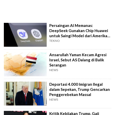
Persaingan AI Memanas:
DeepSeek Gunakan Chip Huawei
untuk Saingi Model dari Amerika
Serikat
TEKNO
Ansarullah Yaman Kecam Agresi
Israel, Sebut AS Dalang di Balik
Serangan
NEWS
Deportasi 4.000 Imigran Ilegal
dalam Sepekan, Trump Gencarkan
Penggerebekan Massal
NEWS
Kritik Kebijakan Trump, Gaji