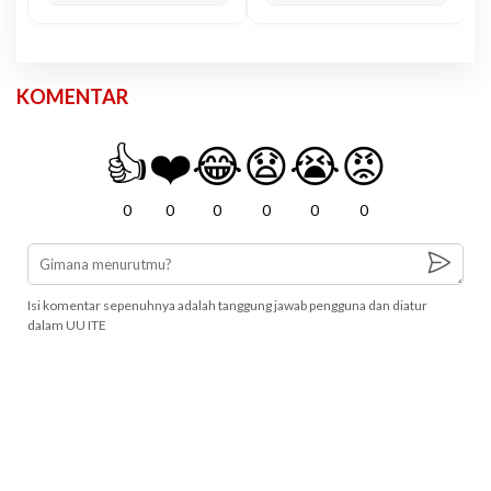
KOMENTAR
👍
❤️
😂
😧
😭
😡
0
0
0
0
0
0
Isi komentar sepenuhnya adalah tanggung jawab pengguna dan diatur
dalam UU ITE