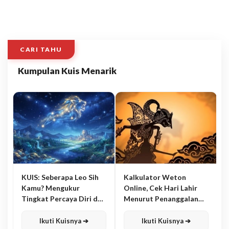
CARI TAHU
Kumpulan Kuis Menarik
KUIS: Seberapa Leo Sih
Kalkulator Weton
Kamu? Mengukur
Online, Cek Hari Lahir
Tingkat Percaya Diri dan
Menurut Penanggalan
Karisma
Jawa
Ikuti Kuisnya ➔
Ikuti Kuisnya ➔