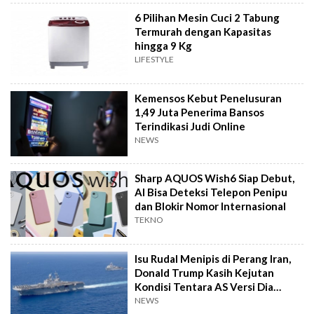
6 Pilihan Mesin Cuci 2 Tabung
Termurah dengan Kapasitas
hingga 9 Kg
LIFESTYLE
Kemensos Kebut Penelusuran
1,49 Juta Penerima Bansos
Terindikasi Judi Online
NEWS
Sharp AQUOS Wish6 Siap Debut,
AI Bisa Deteksi Telepon Penipu
dan Blokir Nomor Internasional
TEKNO
Isu Rudal Menipis di Perang Iran,
Donald Trump Kasih Kejutan
Kondisi Tentara AS Versi Dia
Sendiri
NEWS