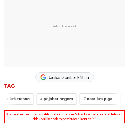
Jadikan Sumber Pilihan
TAG
# kekerasan
# pejabat negara
# natalius pigai
# me