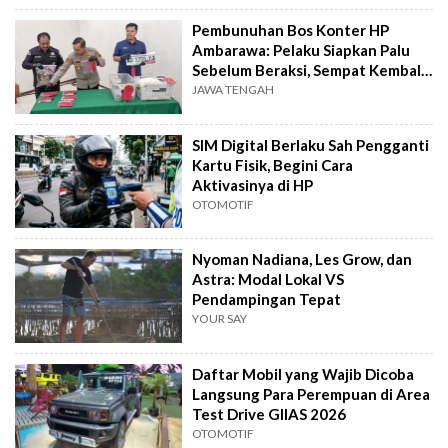
Pembunuhan Bos Konter HP
Ambarawa: Pelaku Siapkan Palu
Sebelum Beraksi, Sempat Kembali
Datangi TKP
JAWA TENGAH
SIM Digital Berlaku Sah Pengganti
Kartu Fisik, Begini Cara
Aktivasinya di HP
OTOMOTIF
Nyoman Nadiana, Les Grow, dan
Astra: Modal Lokal VS
Pendampingan Tepat
YOUR SAY
Daftar Mobil yang Wajib Dicoba
Langsung Para Perempuan di Area
Test Drive GIIAS 2026
OTOMOTIF