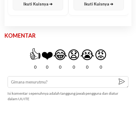
Ikuti Kuisnya ➔
Ikuti Kuisnya ➔
KOMENTAR
👍
❤️
😂
😧
😭
😡
0
0
0
0
0
0
Isi komentar sepenuhnya adalah tanggung jawab pengguna dan diatur
dalam UU ITE