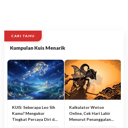
CARI TAHU
Kumpulan Kuis Menarik
KUIS: Seberapa Leo Sih
Kalkulator Weton
Kamu? Mengukur
Online, Cek Hari Lahir
Tingkat Percaya Diri dan
Menurut Penanggalan
Karisma
Jawa