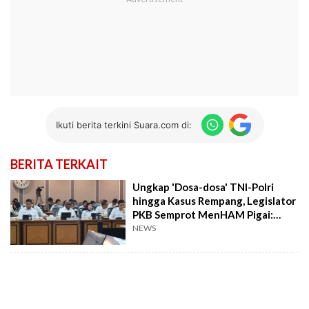
Ikuti berita terkini Suara.com di:
BERITA TERKAIT
Ungkap 'Dosa-dosa' TNI-Polri
hingga Kasus Rempang, Legislator
PKB Semprot MenHAM Pigai:
Pelanggaran HAM Dibiayai APBN?
NEWS