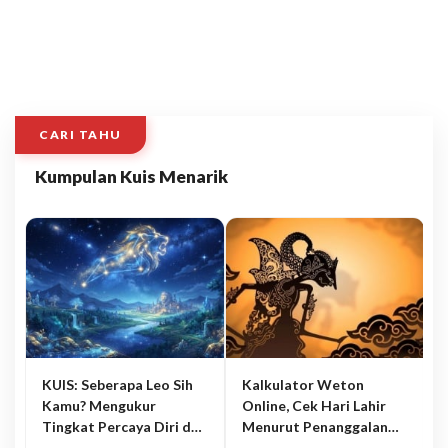
CARI TAHU
Kumpulan Kuis Menarik
KUIS: Seberapa Leo Sih
Kalkulator Weton
Kamu? Mengukur
Online, Cek Hari Lahir
Tingkat Percaya Diri dan
Menurut Penanggalan
Karisma
Jawa