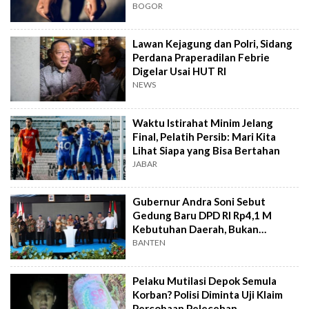
BOGOR
Lawan Kejagung dan Polri, Sidang
Perdana Praperadilan Febrie
Digelar Usai HUT RI
NEWS
Waktu Istirahat Minim Jelang
Final, Pelatih Persib: Mari Kita
Lihat Siapa yang Bisa Bertahan
JABAR
Gubernur Andra Soni Sebut
Gedung Baru DPD RI Rp4,1 M
Kebutuhan Daerah, Bukan
Senator
BANTEN
Pelaku Mutilasi Depok Semula
Korban? Polisi Diminta Uji Klaim
Percobaan Pelecehan