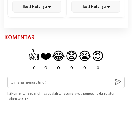
Ikuti Kuisnya ➔
Ikuti Kuisnya ➔
KOMENTAR
👍
❤️
😂
😧
😭
😡
0
0
0
0
0
0
Isi komentar sepenuhnya adalah tanggung jawab pengguna dan diatur
dalam UU ITE