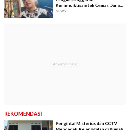
Kemendiktisaintek Cemas Dana
Riset Ikut Dipotong
NEWS
REKOMENDASI
Pengintai Misterius dan CCTV
Mendadak, Kejanggalan di Rumah