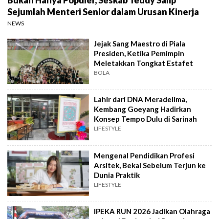
Sejumlah Menteri Senior dalam Urusan Kinerja
NEWS
Jejak Sang Maestro di Piala
Presiden, Ketika Pemimpin
Meletakkan Tongkat Estafet
BOLA
Lahir dari DNA Meradelima,
Kembang Goeyang Hadirkan
Konsep Tempo Dulu di Sarinah
LIFESTYLE
Mengenal Pendidikan Profesi
Arsitek, Bekal Sebelum Terjun ke
Dunia Praktik
LIFESTYLE
IPEKA RUN 2026 Jadikan Olahraga