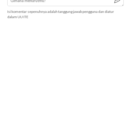
Isi komentar sepenuhnya adalah tanggung jawab pengguna dan diatur
dalam UU ITE