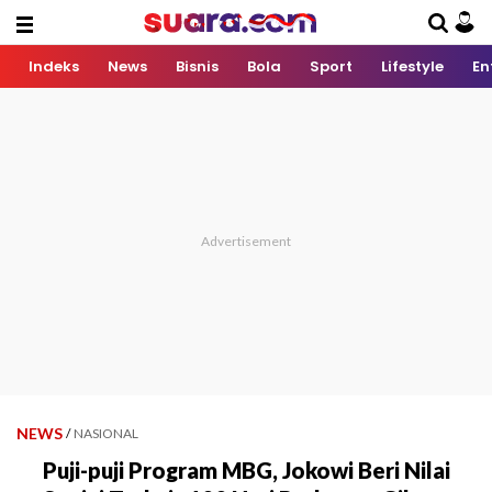
Indeks
News
Bisnis
Bola
Sport
Lifestyle
En
NEWS
/
NASIONAL
Puji-puji Program MBG, Jokowi Beri Nilai