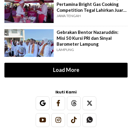
Pertamina Bright Gas Cooking
Competition Tegal Lahirkan Juara
Baru
JAWA TENGAH
Gebrakan Bentor Nazaruddin:
Misi 50 Kursi PRI dan Sinyal
Barometer Lampung
LAMPUNG
Load More
Ikuti Kami