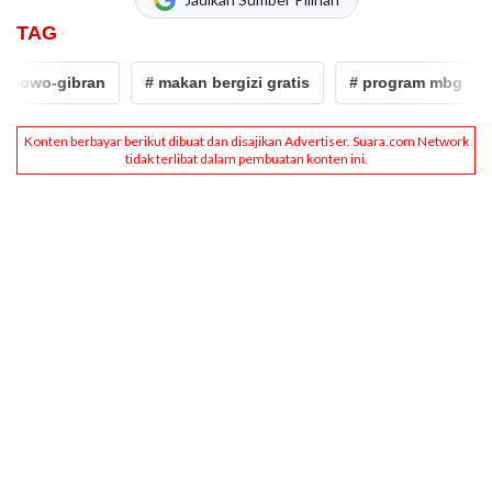
TAG
wo-gibran
# makan bergizi gratis
# program mbg
# j