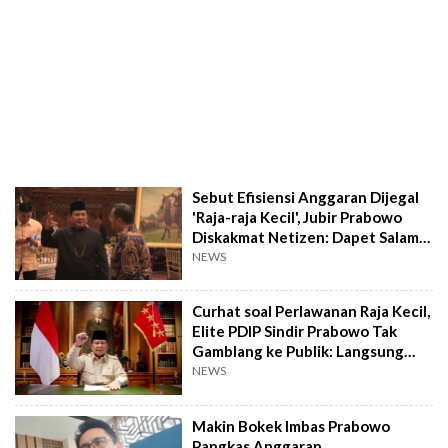
Sebut Efisiensi Anggaran Dijegal
'Raja-raja Kecil', Jubir Prabowo
Diskakmat Netizen: Dapet Salam
dari Deddy Corbuzier
NEWS
Curhat soal Perlawanan Raja Kecil,
Elite PDIP Sindir Prabowo Tak
Gamblang ke Publik: Langsung
Sebut Aja Namanya!
NEWS
Makin Bokek Imbas Prabowo
Pangkas Anggaran,