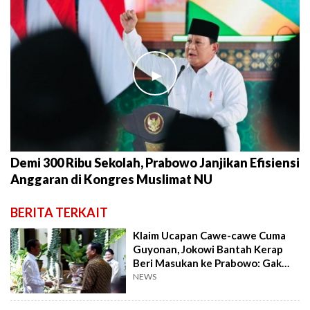
►
Demi 300 Ribu Sekolah, Prabowo Janjikan Efisiensi
Anggaran di Kongres Muslimat NU
BERITA TERKAIT
Klaim Ucapan Cawe-cawe Cuma
Guyonan, Jokowi Bantah Kerap
Beri Masukan ke Prabowo: Gak
Baik, Nanti Disebut Intervensi
NEWS