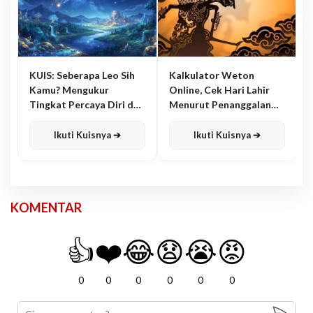
KUIS: Seberapa Leo Sih
Kalkulator Weton
Kamu? Mengukur
Online, Cek Hari Lahir
Tingkat Percaya Diri dan
Menurut Penanggalan
Karisma
Jawa
Ikuti Kuisnya ➔
Ikuti Kuisnya ➔
KOMENTAR
👍
❤️
😂
😧
😭
😡
0
0
0
0
0
0