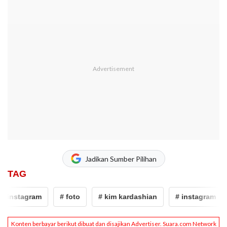
Jadikan Sumber Pilihan
TAG
 instagram
# foto
# kim kardashian
# instagram