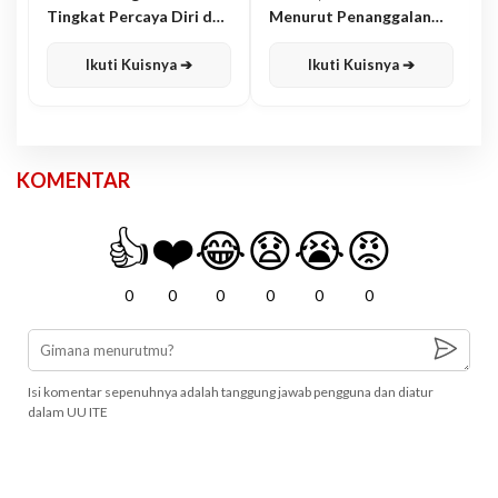
Tingkat Percaya Diri dan
Menurut Penanggalan
Karisma
Jawa
Ikuti Kuisnya ➔
Ikuti Kuisnya ➔
KOMENTAR
👍
❤️
😂
😧
😭
😡
0
0
0
0
0
0
Isi komentar sepenuhnya adalah tanggung jawab pengguna dan diatur
dalam UU ITE