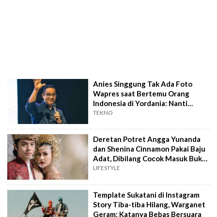
Anies Singgung Tak Ada Foto
Wapres saat Bertemu Orang
Indonesia di Yordania: Nanti
Tunggu Putusan MK
TEKNO
Deretan Potret Angga Yunanda
dan Shenina Cinnamon Pakai Baju
Adat, Dibilang Cocok Masuk Buku
Atlas
LIFESTYLE
Template Sukatani di Instagram
Story Tiba-tiba Hilang, Warganet
Geram: Katanya Bebas Bersuara