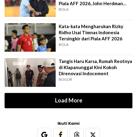
Piala AFF 2026, John Herdman
Out?
BOLA
Kata-kata Mengharukan Rizky
Ridho Usai Timnas Indonesia
Tersingkir dari Piala AFF 2026
BOLA
Tangis Haru Karsa, Rumah Reotnya
di Klapanunggal Kini Kokoh
Direnovasi Indocement
BOGOR
Load More
Ikuti Kami