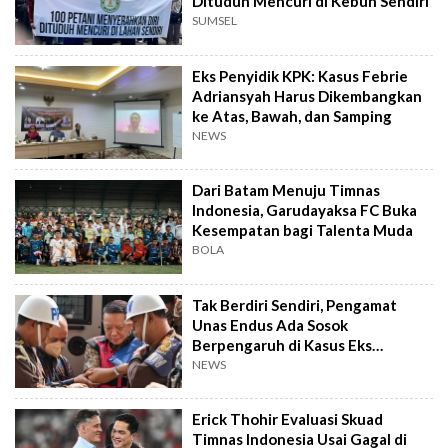
Dituduh Mencuri di Kebun Sendiri
SUMSEL
Eks Penyidik KPK: Kasus Febrie
Adriansyah Harus Dikembangkan
ke Atas, Bawah, dan Samping
NEWS
Dari Batam Menuju Timnas
Indonesia, Garudayaksa FC Buka
Kesempatan bagi Talenta Muda
BOLA
Tak Berdiri Sendiri, Pengamat
Unas Endus Ada Sosok
Berpengaruh di Kasus Eks
Jampidsus
NEWS
Erick Thohir Evaluasi Skuad
Timnas Indonesia Usai Gagal di