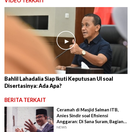
VIDEO TERKAIT
►
Bahlil Lahadalia Siap Ikuti Keputusan UI soal
Disertasinya: Ada Apa?
BERITA TERKAIT
Ceramah di Masjid Salman ITB,
Anies Sindir soal Efisiensi
Anggaran: Di Sana Suram, Bagian
Imam Terang
NEWS