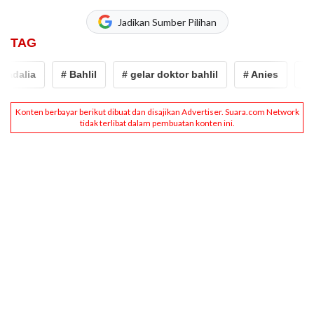
Jadikan Sumber Pilihan
TAG
dalia
# Bahlil
# gelar doktor bahlil
# Anies
# an