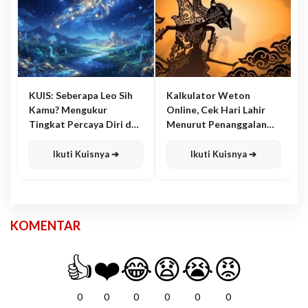
KUIS: Seberapa Leo Sih
Kalkulator Weton
Kamu? Mengukur
Online, Cek Hari Lahir
Tingkat Percaya Diri dan
Menurut Penanggalan
Karisma
Jawa
Ikuti Kuisnya ➔
Ikuti Kuisnya ➔
KOMENTAR
👍
❤️
😂
😧
😭
😡
0
0
0
0
0
0