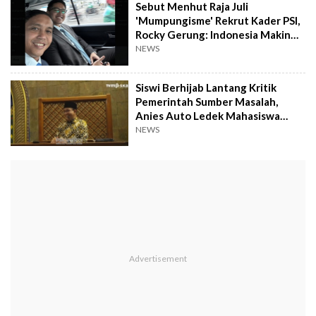
Sebut Menhut Raja Juli
'Mumpungisme' Rekrut Kader PSI,
Rocky Gerung: Indonesia Makin
Gelap, Efisiensi Cuma Omon-omon
NEWS
Siswi Berhijab Lantang Kritik
Pemerintah Sumber Masalah,
Anies Auto Ledek Mahasiswa
UGM: Kalah sama Anak SMA
NEWS