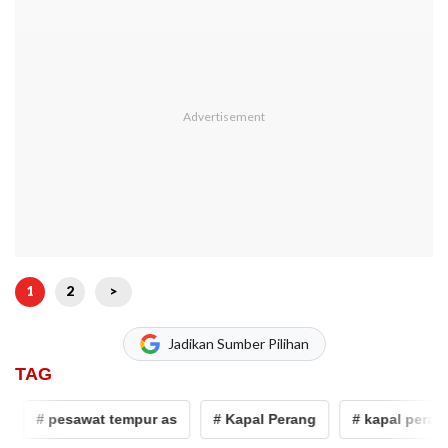
1
2
>
Jadikan Sumber Pilihan
TAG
# pesawat tempur as
# Kapal Perang
# kapal perang AS