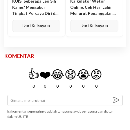
KUIS: Seberapa Leo Sih
Kalkulator Weton
Kamu? Mengukur
Online, Cek Hari Lahir
Tingkat Percaya Diri dan
Menurut Penanggalan
Karisma
Jawa
Ikuti Kuisnya ➔
Ikuti Kuisnya ➔
KOMENTAR
👍
❤️
😂
😧
😭
😡
0
0
0
0
0
0
Isi komentar sepenuhnya adalah tanggung jawab pengguna dan diatur
dalam UU ITE