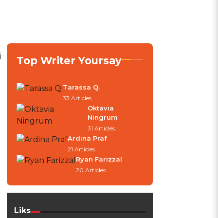
i
Top Writer Yoursay
Tarassa Q.
33 Articles
Oktavia
Ningrum
31 Articles
Ardina Praf
21 Articles
Ryan Farizzal
20 Articles
Liks