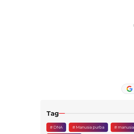
Tag
# DNA
# Manusia purba
# manusia