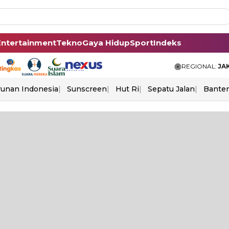
Entertainment
Tekno
Gaya Hidup
Sport
Indeks
REGIONAL:
JA
unan Indonesia
Sunscreen
Hut Ri
Sepatu Jalan
Bante