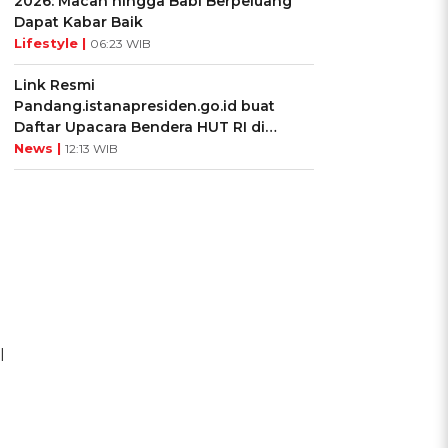
2026: Macan hingga Babi Berpeluang
Dapat Kabar Baik
Lifestyle |
06:23 WIB
Link Resmi
Pandang.istanapresiden.go.id buat
Daftar Upacara Bendera HUT RI di
Istana Negara
News |
12:13 WIB
l