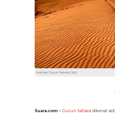
Ilustrasi Gurun Sahara. [Ist]
Suara.com -
Gurun Sahara
dikenal se