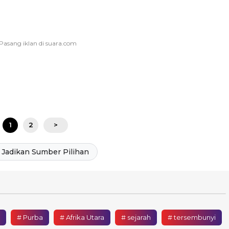
1
2
>
Jadikan Sumber Pilihan
# Purba
# Afrika Utara
# sejarah
# tersembunyi