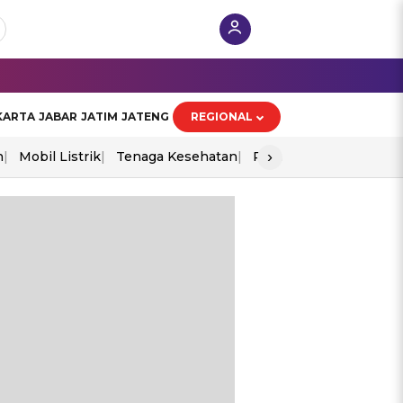
KARTA
JABAR
JATIM
JATENG
REGIONAL
›
n
Mobil Listrik
Tenaga Kesehatan
Perang As-Iran
Ekon