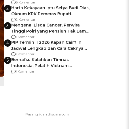
Gagalnya Negara Jamin Keamanan
6 Komentar
Harta Kekayaan Iptu Setya Budi Dias,
2
Oknum KPK Pemeras Bupati
Pemalang
2 Komentar
Mengenal Lisda Cancer, Perwira
3
Tinggi Polri yang Pensiun Tak Lama
Usai Jadi Brigjen
1 Komentar
PIP Termin II 2026 Kapan Cair? Ini
4
Jadwal Lengkap dan Cara Ceknya
agar Dana Tidak Hangus!
1 Komentar
Bernafsu Kalahkan Timnas
5
Indonesia, Pelatih Vietnam
Berencana Pakai Jimat di Pakansari
1 Komentar