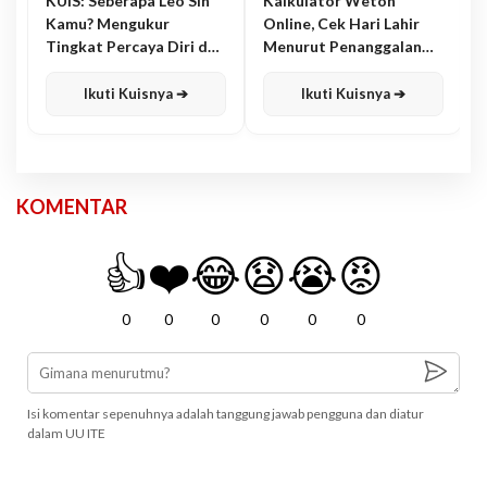
KUIS: Seberapa Leo Sih
Kalkulator Weton
Kamu? Mengukur
Online, Cek Hari Lahir
Tingkat Percaya Diri dan
Menurut Penanggalan
Karisma
Jawa
Ikuti Kuisnya ➔
Ikuti Kuisnya ➔
KOMENTAR
👍
❤️
😂
😧
😭
😡
0
0
0
0
0
0
Isi komentar sepenuhnya adalah tanggung jawab pengguna dan diatur
dalam UU ITE