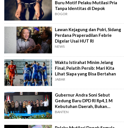
Buru Motif Pelaku Mutilasi Pria
Tanpa Identitas di Depok
BOGOR
Lawan Kejagung dan Polri, Sidang
Perdana Praperadilan Febrie
Digelar Usai HUT RI
NEWS
Waktu Istirahat Minim Jelang
Final, Pelatih Persib: Mari Kita
Lihat Siapa yang Bisa Bertahan
JABAR
Gubernur Andra Soni Sebut
Gedung Baru DPD RI Rp4,1 M
Kebutuhan Daerah, Bukan
Senator
BANTEN
Pelaku Mutilasi Depok Semula