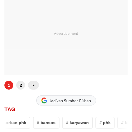
1
2
>
Jadikan Sumber Pilihan
TAG
 korban phk
# bansos
# karyawan
# phk
# korb