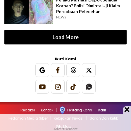
Korban? Polisi Diminta Uji Klaim
Percobaan Pelecehan
NEWS
Load More
Ikuti Kami
Redaksi
Kontak
Tentang Kami
Karir
Pedoman Media Siber
Kebijakan Privasi
Saran Dan Kritik
Site Map