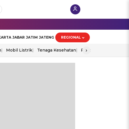
KARTA
JABAR
JATIM
JATENG
REGIONAL
›
n
Mobil Listrik
Tenaga Kesehatan
Piala Aff 2026
Ekono