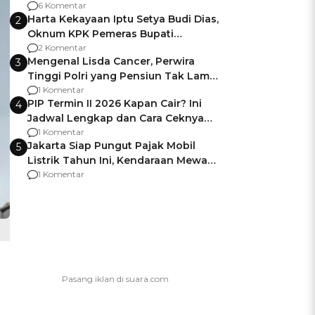
Gagalnya Negara Jamin Keamanan
6 Komentar
Harta Kekayaan Iptu Setya Budi Dias,
2
Oknum KPK Pemeras Bupati
Pemalang
2 Komentar
Mengenal Lisda Cancer, Perwira
3
Tinggi Polri yang Pensiun Tak Lama
Usai Jadi Brigjen
1 Komentar
PIP Termin II 2026 Kapan Cair? Ini
4
Jadwal Lengkap dan Cara Ceknya
agar Dana Tidak Hangus!
1 Komentar
Jakarta Siap Pungut Pajak Mobil
5
Listrik Tahun Ini, Kendaraan Mewah
Kena hingga 75% PKB
1 Komentar