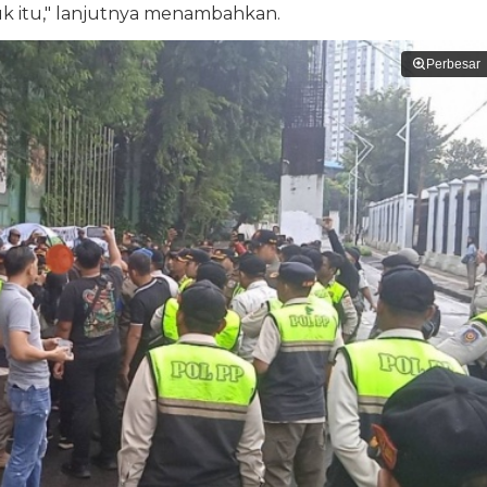
k itu," lanjutnya menambahkan.
Perbesar