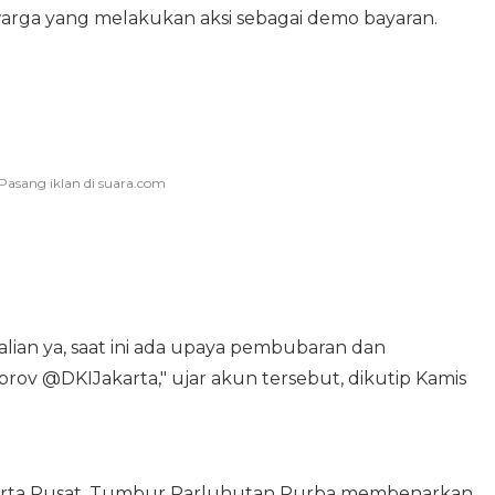
ga yang melakukan aksi sebagai demo bayaran.
ian ya, saat ini ada upaya pembubaran dan
ov @DKIJakarta," ujar akun tersebut, dikutip Kamis
karta Pusat, Tumbur Parluhutan Purba membenarkan