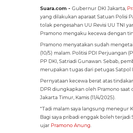
Suara.com -
Gubernur DKI Jakarta,
P
yang dilakukan aparaat Satuan Polisi P
tolak pengesahan UU Revisi UU TNI y
Pramono mengaku kecewa dengan tind
Pramono menyatakan sudah mengetahu
(10/5) malam. Politisi PDI Perjuanga
PP DKI, Satriadi Gunawan. Sebab, pe
merupakan tugas dari petugas Satpol P
Pernyataan kecewa berat atas tindak
DPR diungkapkan oleh Pramono saat di
Jakarta Timur, Kamis (11/4/2025).
"Tadi malam saya langsung menegur Ke
Bagi saya pribadi enggak boleh terjadi
ujar
Pramono Anung
.