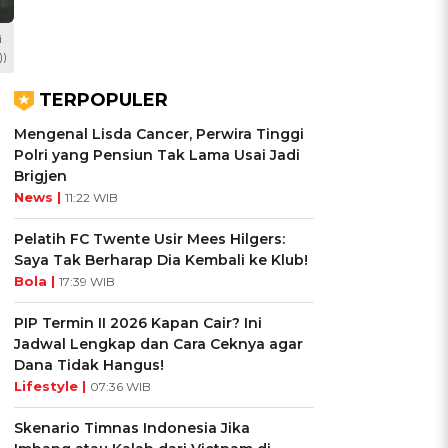
i
))
TERPOPULER
Mengenal Lisda Cancer, Perwira Tinggi
Polri yang Pensiun Tak Lama Usai Jadi
Brigjen
News |
11:22 WIB
Pelatih FC Twente Usir Mees Hilgers:
Saya Tak Berharap Dia Kembali ke Klub!
Bola |
17:39 WIB
PIP Termin II 2026 Kapan Cair? Ini
Jadwal Lengkap dan Cara Ceknya agar
Dana Tidak Hangus!
Lifestyle |
07:36 WIB
Skenario Timnas Indonesia Jika