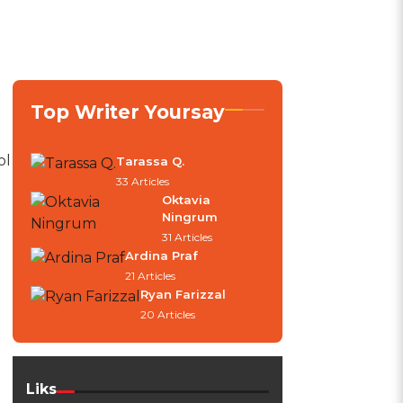
Top Writer Yoursay
ol
Tarassa Q.
33 Articles
Oktavia
Ningrum
31 Articles
Ardina Praf
21 Articles
Ryan Farizzal
20 Articles
Liks