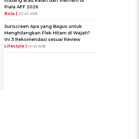
Imbang atau Kalah dari Vietnam di
Piala AFF 2026
Bola |
20:49 WIB
Sunscreen Apa yang Bagus untuk
Menghilangkan Flek Hitam di Wajah?
Ini 3 Rekomendasi sesuai Review
Lifestyle |
14:45 WIB