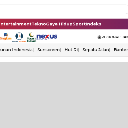
Entertainment
Tekno
Gaya Hidup
Sport
Indeks
REGIONAL:
JA
unan Indonesia
Sunscreen
Hut Ri
Sepatu Jalan
Bante