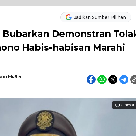
Jadikan Sumber Pilihan
 Bubarkan Demonstran Tola
mono Habis-habisan Marahi
adi Muflih
Perbesar