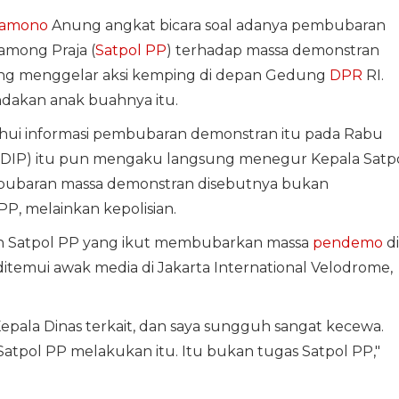
ramono
Anung angkat bicara soal adanya pembubaran
among Praja (
Satpol PP
) terhadap massa demonstran
ang menggelar aksi kemping di depan Gedung
DPR
RI.
akan anak buahnya itu.
i informasi pembubaran demonstran itu pada Rabu
n (PDIP) itu pun mengaku langsung menegur Kepala Satp
mbubaran massa demonstran disebutnya bukan
P, melainkan kepolisian.
an Satpol PP yang ikut membubarkan massa
pendemo
di
temui awak media di Jakarta International Velodrome,
pala Dinas terkait, dan saya sungguh sangat kecewa.
 Satpol PP melakukan itu. Itu bukan tugas Satpol PP,"