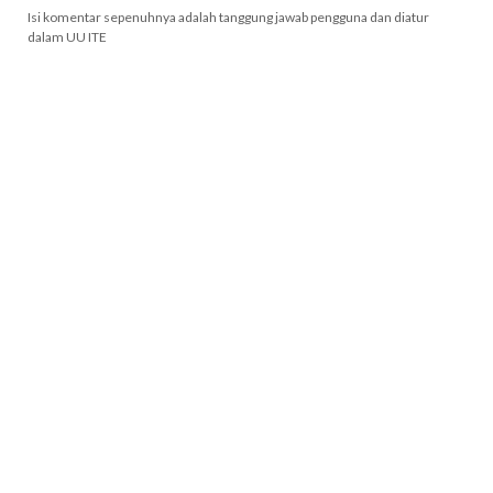
Isi komentar sepenuhnya adalah tanggung jawab pengguna dan diatur
dalam UU ITE