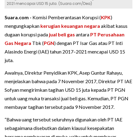
2021 mencapai USD 15 juta. (Suara.com/Dea)
Suara.com -
Komisi Pemberantasan Korupsi (
KPK
)
mengungkapkan
kerugian keuangan negara
akibat kasus
dugaan korupsi pada
jual beli gas
antara
PT Perusahaan
Gas Negara
Tbk (
PGN
) dengan PT Isar Gas atau PT Inti
Alasindo Energi (IAE) tahun 2017–2021 mencapai USD 15
juta.
Awalnya, Direktur Penyidikan KPK, Asep Guntur Rahayu,
menjelaskan bahwa pada 7 November 2017, Direktur PT IAE
Sofyan mengirimkan tagihan USD 15 juta kepada PT PGN
untuk uang muka transaksi jual beli gas. Kemudian, PT PGN
membayar tagihan tersebut pada 9 November 2017.
“Bahwa uang tersebut seluruhnya digunakan oleh PT IAE
sebagaimana disebutkan dalam klausul kesepakatan
bersama pembayaran di muka, yaitu untuk membayar