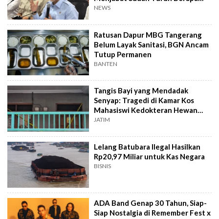
Kilo?
NEWS
Ratusan Dapur MBG Tangerang
Belum Layak Sanitasi, BGN Ancam
Tutup Permanen
BANTEN
Tangis Bayi yang Mendadak
Senyap: Tragedi di Kamar Kos
Mahasiswi Kedokteran Hewan
Surabaya
JATIM
Lelang Batubara Ilegal Hasilkan
Rp20,97 Miliar untuk Kas Negara
BISNIS
ADA Band Genap 30 Tahun, Siap-
Siap Nostalgia di Remember Fest x