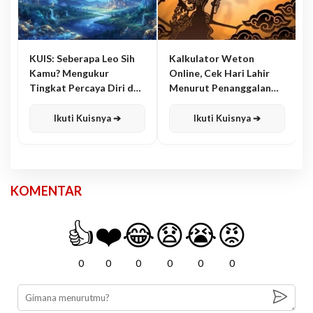
KUIS: Seberapa Leo Sih
Kalkulator Weton
Kamu? Mengukur
Online, Cek Hari Lahir
Tingkat Percaya Diri dan
Menurut Penanggalan
Karisma
Jawa
Ikuti Kuisnya ➔
Ikuti Kuisnya ➔
KOMENTAR
👍
❤️
😂
😧
😭
😡
0
0
0
0
0
0