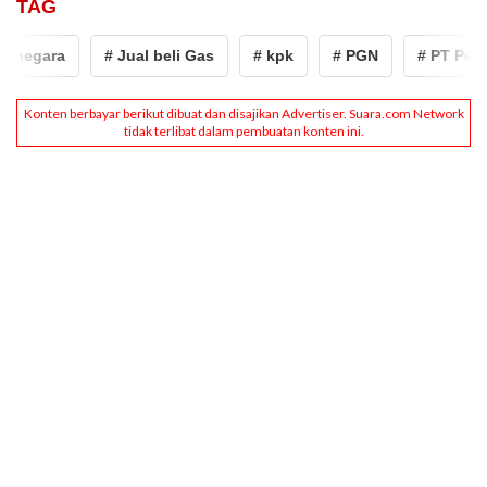
TAG
egara
# Jual beli Gas
# kpk
# PGN
# PT Perusah