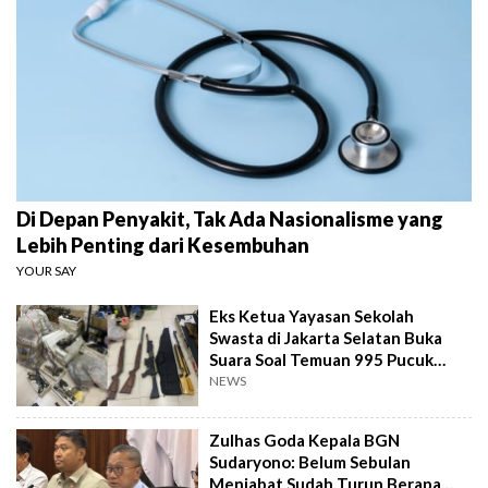
Di Depan Penyakit, Tak Ada Nasionalisme yang
Lebih Penting dari Kesembuhan
YOUR SAY
Eks Ketua Yayasan Sekolah
Swasta di Jakarta Selatan Buka
Suara Soal Temuan 995 Pucuk
Senjata Api
NEWS
Zulhas Goda Kepala BGN
Sudaryono: Belum Sebulan
Menjabat Sudah Turun Berapa