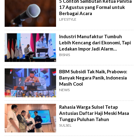
5 Contoh Sambutan Ketua Panitia
17 Agustus yang Formal untuk
Berbagai Acara
LIFESTYLE
Industri Manufaktur Tumbuh
Lebih Kencang dari Ekonomi, Tapi
Ledakan Impor Jadi Alarm
Pemerintah
BISNIS
BBM Subsidi Tak Naik, Prabowo:
Banyak Negara Panik, Indonesia
Masih Cool
NEWS
Rahasia Warga Sulsel Tetap
Antusias Daftar Haji Meski Masa
Tunggu Puluhan Tahun
SULSEL