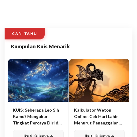
CARI TAHU
Kumpulan Kuis Menarik
KUIS: Seberapa Leo Sih
Kalkulator Weton
Kamu? Mengukur
Online, Cek Hari Lahir
Tingkat Percaya Diri dan
Menurut Penanggalan
Karisma
Jawa
Ikuti Kuisnya ➔
Ikuti Kuisnya ➔