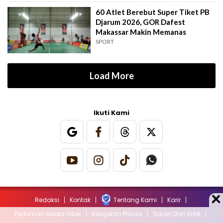
60 Atlet Berebut Super Tiket PB
Djarum 2026, GOR Dafest
Makassar Makin Memanas
SPORT
Load More
Ikuti Kami
Redaksi
Kontak
Tentang Kami
Karir
Pedoman Media Siber
Kebijakan Privasi
Saran Dan Kritik