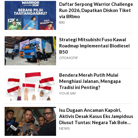
Daftar Serpong Warrior Challenge
Run 2026, Dapatkan Diskon Tiket
via BRImo
BRI
Strategi Mitsubishi Fuso Kawal
Roadmap Implementasi Biodiesel
B50
OTOMOTIF
Bendera Merah Putih Mulai
Menghiasi Jalanan, Mengapa
Tradisi ini Penting?
YOUR SAY
Isu Dugaan Ancaman Kapolri,
Aktivis Desak Kasus Eks Jampidsus
Diusut Tuntas: Negara Tak Boleh
Kalah
NEWS