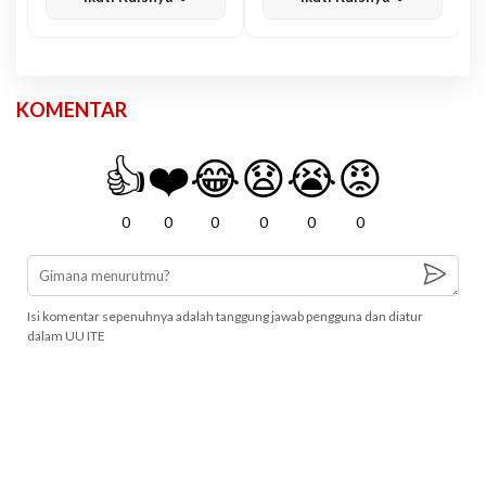
KOMENTAR
👍
❤️
😂
😧
😭
😡
0
0
0
0
0
0
Isi komentar sepenuhnya adalah tanggung jawab pengguna dan diatur
dalam UU ITE