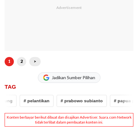
1
2
>
Jadikan Sumber Pilihan
TAG
ung
# pelantikan
# prabowo subianto
# papua pegu