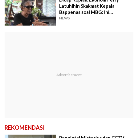
Latuhihin Skakmat Kepala
Bappenas soal MBG: Ini
Sekolahnya di Mana?
NEWS
REKOMENDASI
Pengintai Misterius dan CCTV