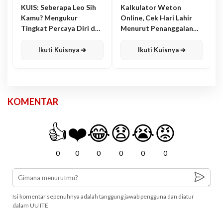
KUIS: Seberapa Leo Sih
Kalkulator Weton
Kamu? Mengukur
Online, Cek Hari Lahir
Tingkat Percaya Diri dan
Menurut Penanggalan
Karisma
Jawa
Ikuti Kuisnya ➔
Ikuti Kuisnya ➔
KOMENTAR
👍
❤️
😂
😧
😭
😡
0
0
0
0
0
0
Isi komentar sepenuhnya adalah tanggung jawab pengguna dan diatur
dalam UU ITE