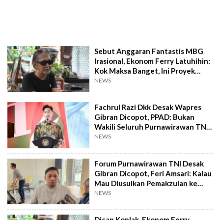
Sebut Anggaran Fantastis MBG
Irasional, Ekonom Ferry Latuhihin:
Kok Maksa Banget, Ini Proyek
Siapa?
NEWS
Fachrul Razi Dkk Desak Wapres
Gibran Dicopot, PPAD: Bukan
Wakili Seluruh Purnawirawan TNI
AD!
NEWS
Forum Purnawirawan TNI Desak
Gibran Dicopot, Feri Amsari: Kalau
Mau Diusulkan Pemakzulan ke
DPR
NEWS
Dicap Koplak, Ekonom Ferry