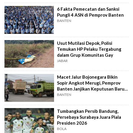
6 Fakta Pemecatan dan Sanksi
Pungli 4 ASN di Pemprov Banten
BANTEN
Usut Mutilasi Depok, Polisi
Temukan HP Pelaku Tergabung
dalam Grup Komunitas Gay
JABAR
Macet Jalur Bojonegara Bikin
Sopir Angkot Merugi, Pemprov
Banten Janjikan Keputusan Baru 4
Hari Lagi
BANTEN
Tumbangkan Persib Bandung,
Persebaya Surabaya Juara Piala
Presiden 2026
BOLA