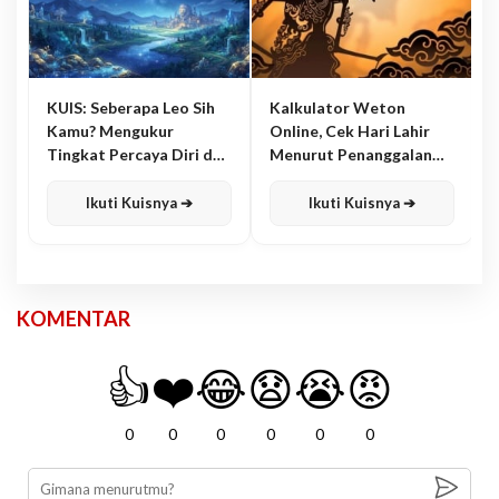
KUIS: Seberapa Leo Sih
Kalkulator Weton
Kamu? Mengukur
Online, Cek Hari Lahir
Tingkat Percaya Diri dan
Menurut Penanggalan
Karisma
Jawa
Ikuti Kuisnya ➔
Ikuti Kuisnya ➔
KOMENTAR
👍
❤️
😂
😧
😭
😡
0
0
0
0
0
0