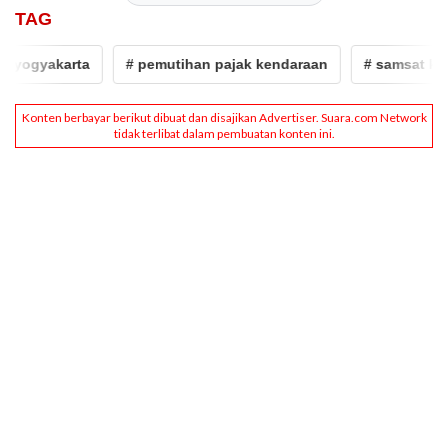
TAG
yogyakarta
# pemutihan pajak kendaraan
# samsat kelili