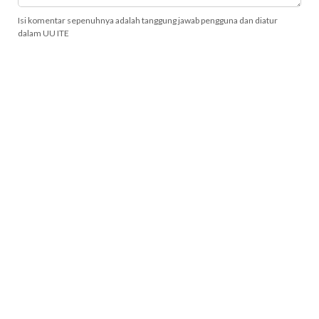
Isi komentar sepenuhnya adalah tanggung jawab pengguna dan diatur
dalam UU ITE