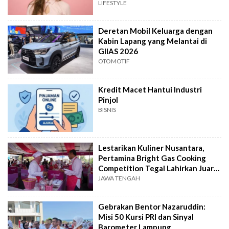
LIFESTYLE
Deretan Mobil Keluarga dengan
Kabin Lapang yang Melantai di
GIIAS 2026
OTOMOTIF
Kredit Macet Hantui Industri
Pinjol
BISNIS
Lestarikan Kuliner Nusantara,
Pertamina Bright Gas Cooking
Competition Tegal Lahirkan Juara
Baru
JAWA TENGAH
Gebrakan Bentor Nazaruddin:
Misi 50 Kursi PRI dan Sinyal
Barometer Lampung