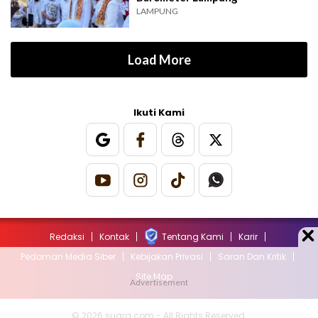
LAMPUNG
Load More
Ikuti Kami
Redaksi
Kontak
Tentang Kami
Karir
Pedoman Media Siber
Kebijakan Privasi
Saran Dan Kritik
Site Map
© 2026 suara.com - All Rights Reserved.