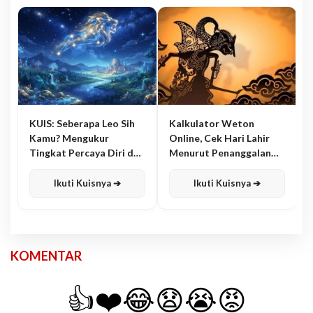
KUIS: Seberapa Leo Sih
Kalkulator Weton
Kamu? Mengukur
Online, Cek Hari Lahir
Tingkat Percaya Diri dan
Menurut Penanggalan
Karisma
Jawa
Ikuti Kuisnya ➔
Ikuti Kuisnya ➔
KOMENTAR
👍
❤️
😂
😧
😭
😡