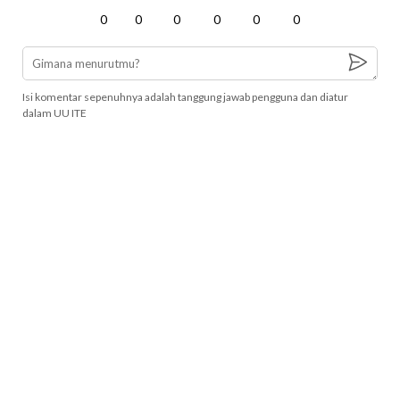
0
0
0
0
0
0
Isi komentar sepenuhnya adalah tanggung jawab pengguna dan diatur
dalam UU ITE