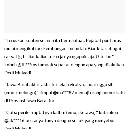
"Teruskan konten selama itu bermanfaat. Pejabat pun harus
mulai mengikuti perkembangan jaman lah. Biar kita sebagai
rakyat jg bs liat kalian tu kerja nya ngapain aja. Gitu lho,"
imbuh @th***ms tampak sepakat dengan apa yang dilakukan
Dedi Mulyadi.
"Jawa Barat akhir-akhir ini selalu viral ya, sadar ngga sih
(emoji melongo)," timpal @ma***87 memuji orang nomor satu
di Provinsi Jawa Barat itu..
"Coba periksa apbd nya kaltim (emoji ketawa)," kata akun
@ak***16 bertanya-tanya dengan sosok yang menyebut
Dedi Mulyadi.