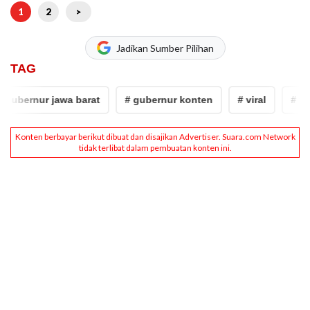
1
2
>
Jadikan Sumber Pilihan
TAG
ernur jawa barat
# gubernur konten
# viral
# video v