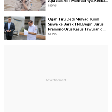
Apa Gak Ada Manfaatnya, Kecuali
Judi Ditutup!
NEWS
Ogah Tiru Dedi Mulyadi Kirim
Siswa ke Barak TNI, Begini Jurus
Pramono Urus Kasus Tawuran di
Jakarta
NEWS