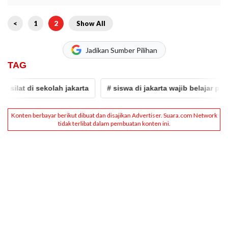
<
1
2
Show All
Jadikan Sumber Pilihan
TAG
at di sekolah jakarta
# siswa di jakarta wajib belajar pencak si