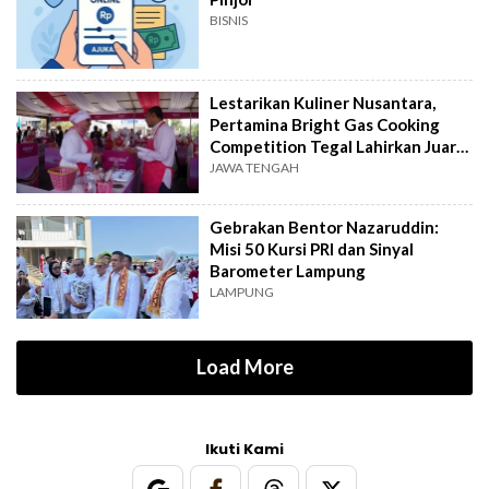
BISNIS
Lestarikan Kuliner Nusantara,
Pertamina Bright Gas Cooking
Competition Tegal Lahirkan Juara
Baru
JAWA TENGAH
Gebrakan Bentor Nazaruddin:
Misi 50 Kursi PRI dan Sinyal
Barometer Lampung
LAMPUNG
Load More
Ikuti Kami