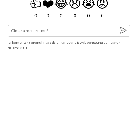
👍
❤️
😂
😧
😭
😡
0
0
0
0
0
0
Isi komentar sepenuhnya adalah tanggung jawab pengguna dan diatur
dalam UU ITE