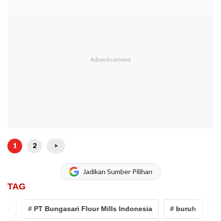
1
2
>
Jadikan Sumber Pilihan
TAG
# PT Bungasari Flour Mills Indonesia
# buruh
# Angg