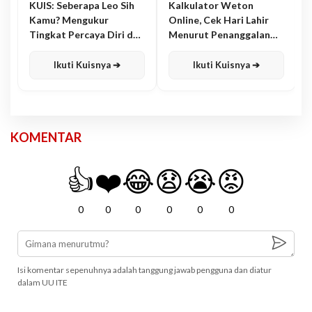
KUIS: Seberapa Leo Sih
Kalkulator Weton
Kamu? Mengukur
Online, Cek Hari Lahir
Tingkat Percaya Diri dan
Menurut Penanggalan
Karisma
Jawa
Ikuti Kuisnya ➔
Ikuti Kuisnya ➔
KOMENTAR
👍
❤️
😂
😧
😭
😡
0
0
0
0
0
0
Isi komentar sepenuhnya adalah tanggung jawab pengguna dan diatur
dalam UU ITE