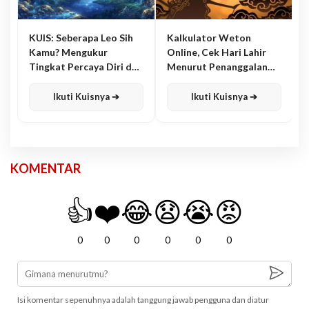
KUIS: Seberapa Leo Sih
Kalkulator Weton
Kamu? Mengukur
Online, Cek Hari Lahir
Tingkat Percaya Diri dan
Menurut Penanggalan
Karisma
Jawa
Ikuti Kuisnya ➔
Ikuti Kuisnya ➔
KOMENTAR
👍
❤️
😂
😧
😭
😡
0
0
0
0
0
0
Isi komentar sepenuhnya adalah tanggung jawab pengguna dan diatur