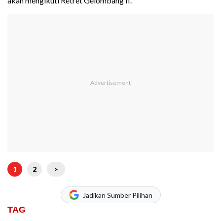
akan mengikuti Retret Gelombang II.
1
2
>
Jadikan Sumber Pilihan
TAG