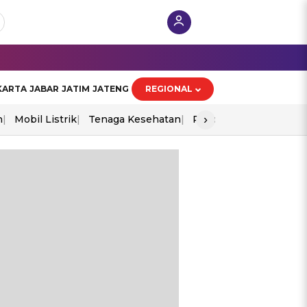
KARTA
JABAR
JATIM
JATENG
REGIONAL
›
n
Mobil Listrik
Tenaga Kesehatan
Piala Aff 2026
Ekono