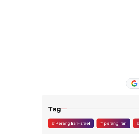
Tag
# Perang Iran-Israel
# perang iran
#