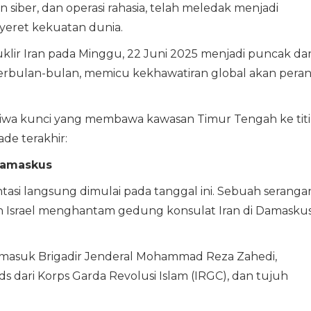
 siber, dan operasi rahasia, telah meledak menjadi
yeret kekuatan dunia.
nuklir Iran pada Minggu, 22 Juni 2025 menjadi puncak dar
berbulan-bulan, memicu kekhawatiran global akan pera
istiwa kunci yang membawa kawasan Timur Tengah ke tit
de terakhir:
 Damaskus
ontasi langsung dimulai pada tanggal ini. Sebuah seranga
h Israel menghantam gedung konsulat Iran di Damaskus
rmasuk Brigadir Jenderal Mohammad Reza Zahedi,
dari Korps Garda Revolusi Islam (IRGC), dan tujuh