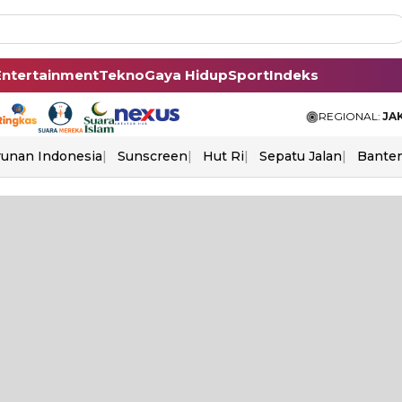
Entertainment
Tekno
Gaya Hidup
Sport
Indeks
REGIONAL:
JA
unan Indonesia
Sunscreen
Hut Ri
Sepatu Jalan
Bante