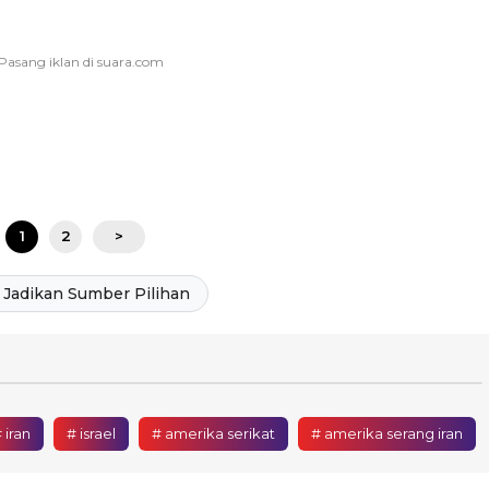
1
2
>
Jadikan Sumber Pilihan
 iran
# israel
# amerika serikat
# amerika serang iran