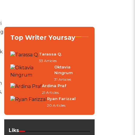
i
ng
Top Writer Yoursay
ik
Tarassa Q.
33 Articles
Oktavia
Ningrum
31 Articles
n
Ardina Praf
,
21 Articles
Ryan Farizzal
20 Articles
Liks