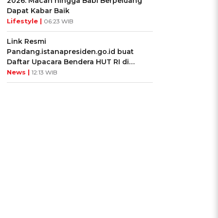
2026: Macan hingga Babi Berpeluang
Dapat Kabar Baik
Lifestyle |
06:23 WIB
Link Resmi
Pandang.istanapresiden.go.id buat
Daftar Upacara Bendera HUT RI di
Istana Negara
News |
12:13 WIB