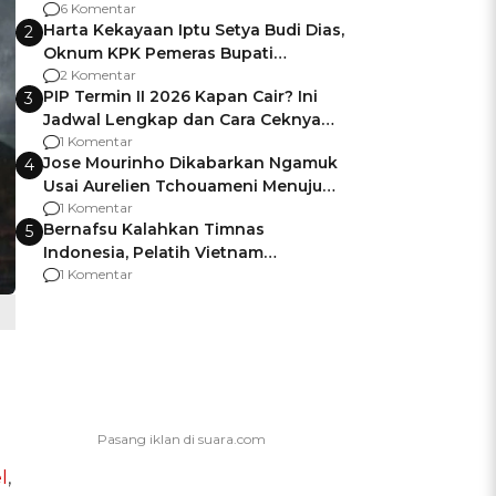
Gagalnya Negara Jamin Keamanan
6 Komentar
Harta Kekayaan Iptu Setya Budi Dias,
2
Oknum KPK Pemeras Bupati
Pemalang
2 Komentar
PIP Termin II 2026 Kapan Cair? Ini
3
Jadwal Lengkap dan Cara Ceknya
agar Dana Tidak Hangus!
1 Komentar
Jose Mourinho Dikabarkan Ngamuk
4
Usai Aurelien Tchouameni Menuju
Manchester United
1 Komentar
Bernafsu Kalahkan Timnas
5
Indonesia, Pelatih Vietnam
Berencana Pakai Jimat di Pakansari
1 Komentar
l
,