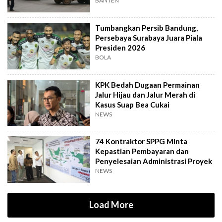
Hari Lagi
BANTEN
Tumbangkan Persib Bandung,
Persebaya Surabaya Juara Piala
Presiden 2026
BOLA
KPK Bedah Dugaan Permainan
Jalur Hijau dan Jalur Merah di
Kasus Suap Bea Cukai
NEWS
74 Kontraktor SPPG Minta
Kepastian Pembayaran dan
Penyelesaian Administrasi Proyek
NEWS
Load More