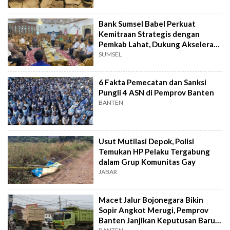
Bank Sumsel Babel Perkuat
Kemitraan Strategis dengan
Pemkab Lahat, Dukung Akselerasi
Ekonomi Daerah
SUMSEL
6 Fakta Pemecatan dan Sanksi
Pungli 4 ASN di Pemprov Banten
BANTEN
Usut Mutilasi Depok, Polisi
Temukan HP Pelaku Tergabung
dalam Grup Komunitas Gay
JABAR
Macet Jalur Bojonegara Bikin
Sopir Angkot Merugi, Pemprov
Banten Janjikan Keputusan Baru 4