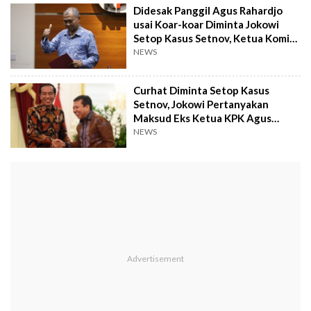
Didesak Panggil Agus Rahardjo
usai Koar-koar Diminta Jokowi
Setop Kasus Setnov, Ketua Komisi
III: Barang Kedaluwarsa
NEWS
Curhat Diminta Setop Kasus
Setnov, Jokowi Pertanyakan
Maksud Eks Ketua KPK Agus
Rahardjo: Untuk Apa Diramaikan?
NEWS