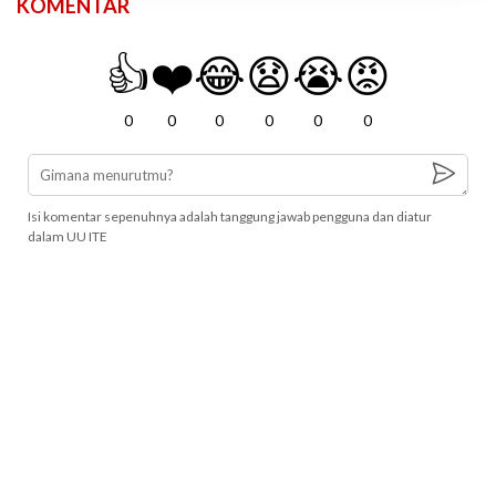
KOMENTAR
👍
❤️
😂
😧
😭
😡
0
0
0
0
0
0
Isi komentar sepenuhnya adalah tanggung jawab pengguna dan diatur
dalam UU ITE