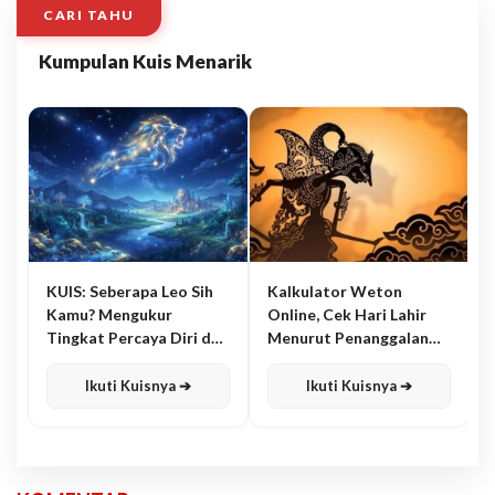
CARI TAHU
Kumpulan Kuis Menarik
KUIS: Seberapa Leo Sih
Kalkulator Weton
Kamu? Mengukur
Online, Cek Hari Lahir
Tingkat Percaya Diri dan
Menurut Penanggalan
Karisma
Jawa
Ikuti Kuisnya ➔
Ikuti Kuisnya ➔