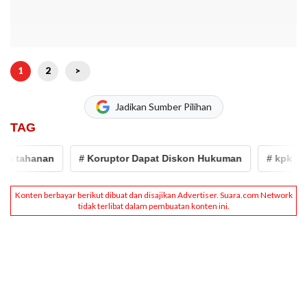
1
2
>
Jadikan Sumber Pilihan
TAG
hanan
# Koruptor Dapat Diskon Hukuman
# kpk
# m