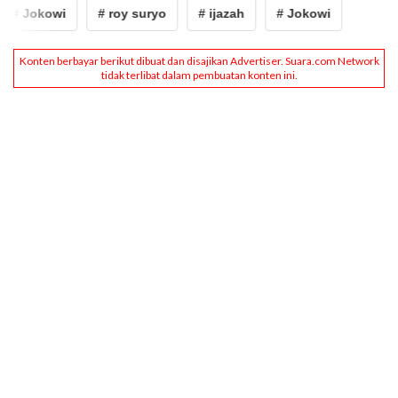
# Jokowi
# roy suryo
# ijazah
# Jokowi