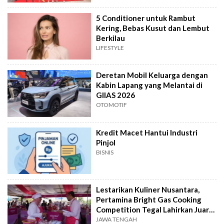
5 Conditioner untuk Rambut
Kering, Bebas Kusut dan Lembut
Berkilau
LIFESTYLE
Deretan Mobil Keluarga dengan
Kabin Lapang yang Melantai di
GIIAS 2026
OTOMOTIF
Kredit Macet Hantui Industri
Pinjol
BISNIS
Lestarikan Kuliner Nusantara,
Pertamina Bright Gas Cooking
Competition Tegal Lahirkan Juara
Baru
JAWA TENGAH