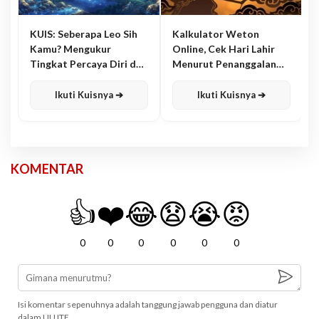
KUIS: Seberapa Leo Sih
Kalkulator Weton
Kamu? Mengukur
Online, Cek Hari Lahir
Tingkat Percaya Diri dan
Menurut Penanggalan
Karisma
Jawa
Ikuti Kuisnya ➔
Ikuti Kuisnya ➔
KOMENTAR
👍
❤️
😂
😧
😭
😡
0
0
0
0
0
0
Isi komentar sepenuhnya adalah tanggung jawab pengguna dan diatur
dalam UU ITE