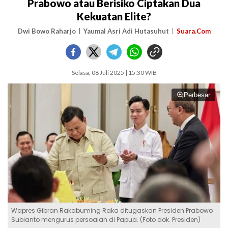
Prabowo atau Berisiko Ciptakan Dua
Kekuatan Elite?
Dwi Bowo Raharjo
Yaumal Asri Adi Hutasuhut
Suara.Com
Selasa, 08 Juli 2025 | 15:30 WIB
Perbesar
Wapres Gibran Rakabuming Raka ditugaskan Presiden Prabowo
Subianto mengurus persoalan di Papua. (Foto dok. Presiden)