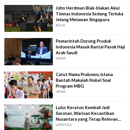
John Herdman Blak-blakan Akui
Timnas Indonesia Sedang Terluka
Jelang Melawan Singapura
BOLA
Pemerintah Dorong Produk
Indonesia Masuk Rantai Pasok Haji
Arab Saudi
NEWS
Catut Nama Prabowo, Istana
Bantah Makalah Nobel Soal
Program MBG
NEWS
Lulur Keraton Kembali Jadi
Sorotan, Warisan Kecantikan
Nusantara yang Tetap Relevan
hingga Kini
LIFESTYLE