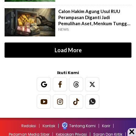
Calon Hakim Agung Usul RUU
Perampasan Diganti Jadi
Pemulihan Aset, Menkum Tunggu
Langkah DPR
NEWS
Load More
Ikuti Kami
Redaksi
Kontak
Tentang Kami
Karir
Pedoman Media Siber
Kebijakan Privasi
Saran Dan Kritik