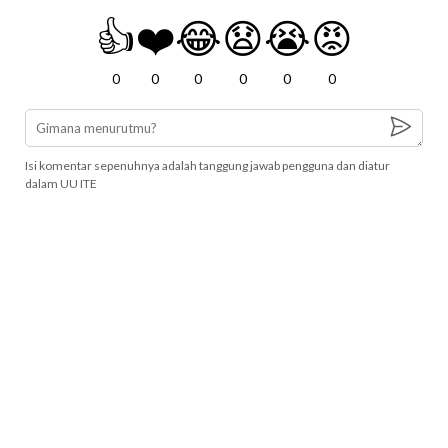
👍
❤️
😂
😧
😭
😡
0
0
0
0
0
0
Isi komentar sepenuhnya adalah tanggung jawab pengguna dan diatur
dalam UU ITE