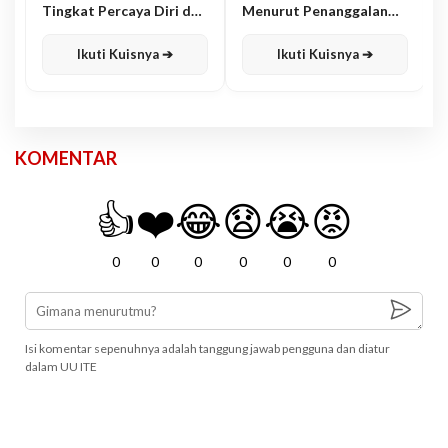
Tingkat Percaya Diri dan
Menurut Penanggalan
Karisma
Jawa
Ikuti Kuisnya ➔
Ikuti Kuisnya ➔
KOMENTAR
👍
❤️
😂
😧
😭
😡
0
0
0
0
0
0
Isi komentar sepenuhnya adalah tanggung jawab pengguna dan diatur
dalam UU ITE