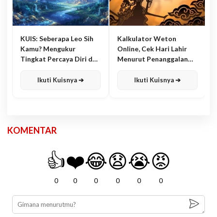
KUIS: Seberapa Leo Sih
Kalkulator Weton
Kamu? Mengukur
Online, Cek Hari Lahir
Tingkat Percaya Diri dan
Menurut Penanggalan
Karisma
Jawa
Ikuti Kuisnya ➔
Ikuti Kuisnya ➔
KOMENTAR
👍
❤️
😂
😧
😭
😡
0
0
0
0
0
0