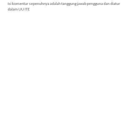
Isi komentar sepenuhnya adalah tanggung jawab pengguna dan diatur
dalam UU ITE