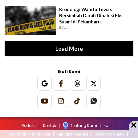
Kronologi Wanita Tewas
Bersimbah Darah Dihabisi Eks
Suami di Pekanbaru
RIAU
Load More
Ikuti Kami
Redaksi
Kontak
Tentang Kami
Karir
Pedoman Media Siber
Kebijakan Privasi
Saran Dan Kritik