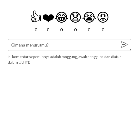
👍
❤️
😂
😧
😭
😡
0
0
0
0
0
0
Isi komentar sepenuhnya adalah tanggung jawab pengguna dan diatur
dalam UU ITE