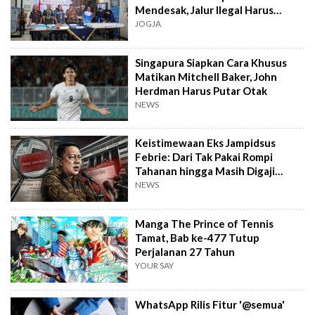
Mendesak, Jalur Ilegal Harus
Distop
JOGJA
Singapura Siapkan Cara Khusus
Matikan Mitchell Baker, John
Herdman Harus Putar Otak
NEWS
Keistimewaan Eks Jampidsus
Febrie: Dari Tak Pakai Rompi
Tahanan hingga Masih Digaji
Negara
NEWS
Manga The Prince of Tennis
Tamat, Bab ke-477 Tutup
Perjalanan 27 Tahun
YOUR SAY
WhatsApp Rilis Fitur '@semua'