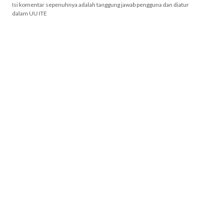
Isi komentar sepenuhnya adalah tanggung jawab pengguna dan diatur
dalam UU ITE