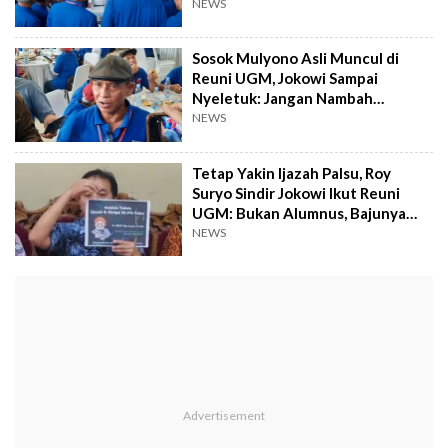
NEWS
Sosok Mulyono Asli Muncul di
Reuni UGM, Jokowi Sampai
Nyeletuk: Jangan Nambah
Masalah!
NEWS
Tetap Yakin Ijazah Palsu, Roy
Suryo Sindir Jokowi Ikut Reuni
UGM: Bukan Alumnus, Bajunya
Beda!
NEWS