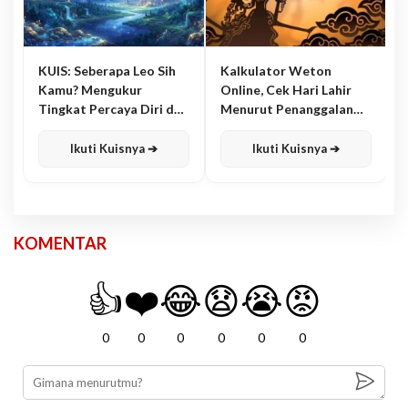
KUIS: Seberapa Leo Sih
Kalkulator Weton
Kamu? Mengukur
Online, Cek Hari Lahir
Tingkat Percaya Diri dan
Menurut Penanggalan
Karisma
Jawa
Ikuti Kuisnya ➔
Ikuti Kuisnya ➔
KOMENTAR
👍
❤️
😂
😧
😭
😡
0
0
0
0
0
0