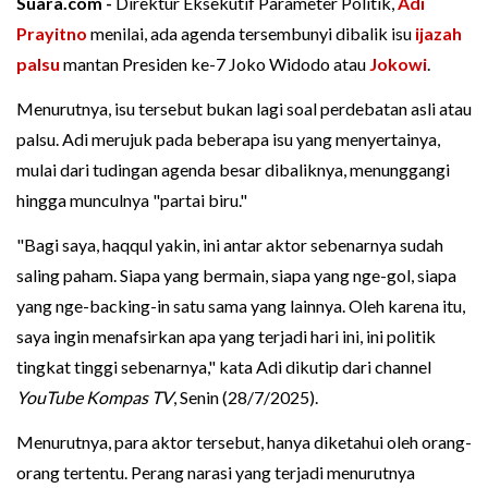
Suara.com -
Direktur Eksekutif Parameter Politik,
Adi
Prayitno
menilai, ada agenda tersembunyi dibalik isu
ijazah
palsu
mantan Presiden ke-7 Joko Widodo atau
Jokowi
.
Menurutnya, isu tersebut bukan lagi soal perdebatan asli atau
palsu. Adi merujuk pada beberapa isu yang menyertainya,
mulai dari tudingan agenda besar dibaliknya, menunggangi
hingga munculnya "partai biru."
"Bagi saya, haqqul yakin, ini antar aktor sebenarnya sudah
saling paham. Siapa yang bermain, siapa yang nge-gol, siapa
yang nge-backing-in satu sama yang lainnya. Oleh karena itu,
saya ingin menafsirkan apa yang terjadi hari ini, ini politik
tingkat tinggi sebenarnya," kata Adi dikutip dari channel
YouTube Kompas TV
, Senin (28/7/2025).
Menurutnya, para aktor tersebut, hanya diketahui oleh orang-
orang tertentu. Perang narasi yang terjadi menurutnya