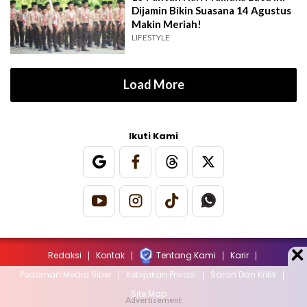
Dijamin Bikin Suasana 14 Agustus
Makin Meriah!
LIFESTYLE
Load More
Ikuti Kami
Redaksi
Kontak
Tentang Kami
Karir
Pedoman Media Siber
Kebijakan Privasi
Saran Dan Kritik
Site Map