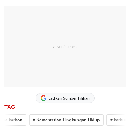
Jadikan Sumber Pilihan
TAG
a karbon
# Kementerian Lingkungan Hidup
# karhutla