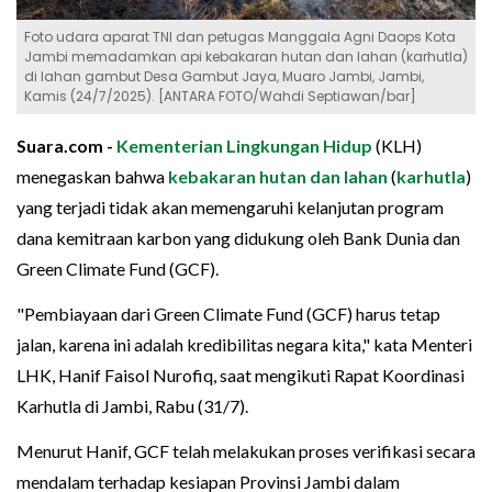
Foto udara aparat TNI dan petugas Manggala Agni Daops Kota
Jambi memadamkan api kebakaran hutan dan lahan (karhutla)
di lahan gambut Desa Gambut Jaya, Muaro Jambi, Jambi,
Kamis (24/7/2025). [ANTARA FOTO/Wahdi Septiawan/bar]
Suara.com -
Kementerian Lingkungan Hidup
(KLH)
menegaskan bahwa
kebakaran hutan dan lahan
(
karhutla
)
yang terjadi tidak akan memengaruhi kelanjutan program
dana kemitraan karbon yang didukung oleh Bank Dunia dan
Green Climate Fund (GCF).
"Pembiayaan dari Green Climate Fund (GCF) harus tetap
jalan, karena ini adalah kredibilitas negara kita," kata Menteri
LHK, Hanif Faisol Nurofiq, saat mengikuti Rapat Koordinasi
Karhutla di Jambi, Rabu (31/7).
Menurut Hanif, GCF telah melakukan proses verifikasi secara
mendalam terhadap kesiapan Provinsi Jambi dalam