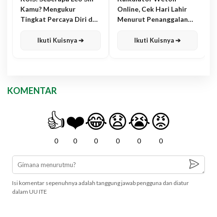
Kamu? Mengukur
Online, Cek Hari Lahir
Tingkat Percaya Diri dan
Menurut Penanggalan
Karisma
Jawa
Ikuti Kuisnya ➔
Ikuti Kuisnya ➔
KOMENTAR
👍
❤️
😂
😧
😭
😡
0
0
0
0
0
0
Isi komentar sepenuhnya adalah tanggung jawab pengguna dan diatur
dalam UU ITE