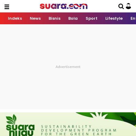
Indeks
News
Bisnis
Bola
Sport
Lifestyle
En