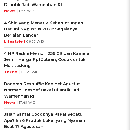
Dilantik Jadi Wamenhan RI
News |
17:21 WIB
4 Shio yang Menarik Keberuntungan
Hari Ini 5 Agustus 2026: Segalanya
Berjalan Lancar
Lifestyle |
06:37 WIB
4 HP Redmi Memori 256 GB dan Kamera
Jernih Harga Rp1 Jutaan, Cocok untuk
Multitasking
Tekno |
09:29 WIB
Bocoran Reshuffle Kabinet Agustus:
Norman Joesoef Bakal Dilantik Jadi
Wamenhan RI
News |
17:49 WIB
Jalan Santai Cocoknya Pakai Sepatu
Apa? Ini 6 Produk Lokal yang Nyaman
Buat 17 Agustusan