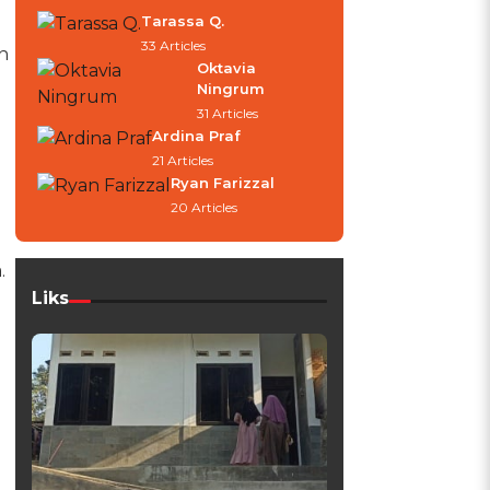
Tarassa Q.
33 Articles
n
Oktavia
Ningrum
31 Articles
Ardina Praf
21 Articles
Ryan Farizzal
20 Articles
.
Liks