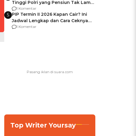
Tinggi Polri yang Pensiun Tak Lama
Usai Jadi Brigjen
1 Komentar
PIP Termin II 2026 Kapan Cair? Ini
5
Jadwal Lengkap dan Cara Ceknya
agar Dana Tidak Hangus!
1 Komentar
Top Writer Yoursay