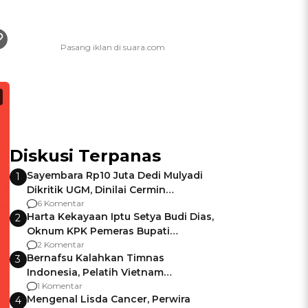
Diskusi Terpanas
Sayembara Rp10 Juta Dedi Mulyadi
1
Dikritik UGM, Dinilai Cermin
Gagalnya Negara Jamin Keamanan
6 Komentar
Harta Kekayaan Iptu Setya Budi Dias,
2
Oknum KPK Pemeras Bupati
Pemalang
2 Komentar
Bernafsu Kalahkan Timnas
3
Indonesia, Pelatih Vietnam
Berencana Pakai Jimat di Pakansari
1 Komentar
Mengenal Lisda Cancer, Perwira
4