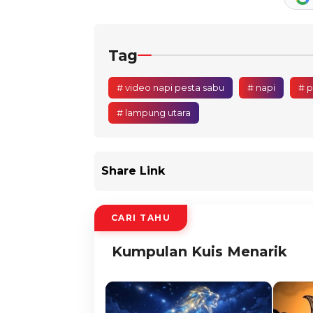
Tag
# video napi pesta sabu
# napi
# p
# lampung utara
Share Link
CARI TAHU
Kumpulan Kuis Menarik