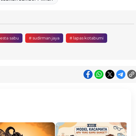
esta sabu
# sudirman jaya
# lapas kotabumi