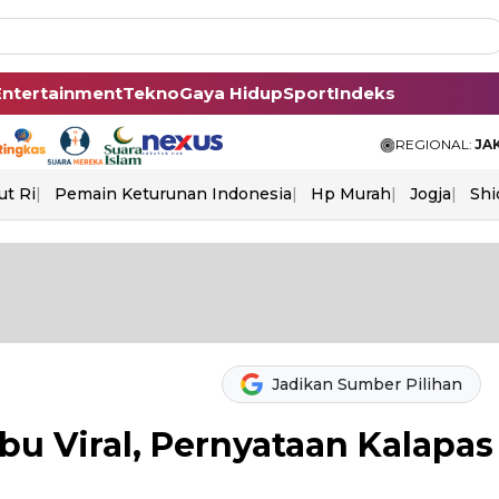
Entertainment
Tekno
Gaya Hidup
Sport
Indeks
REGIONAL:
JA
ut Ri
Pemain Keturunan Indonesia
Hp Murah
Jogja
Shi
Jadikan Sumber Pilihan
bu Viral, Pernyataan Kalapas