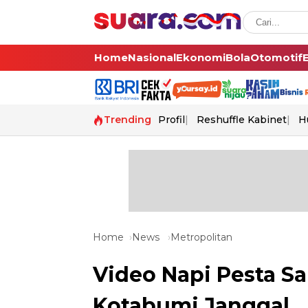
Home
Nasional
Ekonomi
Bola
Otomotif
Trending
Profil
Reshuffle Kabinet
H
Home
News
Metropolitan
Video Napi Pesta Sa
Kotabumi Janggal