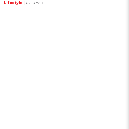
Lifestyle |
07:10 WIB