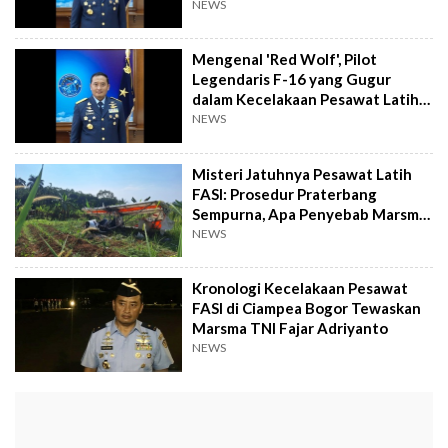
Probolinggo
NEWS
Mengenal 'Red Wolf', Pilot
Legendaris F-16 yang Gugur
dalam Kecelakaan Pesawat Latih
di Bogor
NEWS
Misteri Jatuhnya Pesawat Latih
FASI: Prosedur Praterbang
Sempurna, Apa Penyebab Marsma
Fajar Gugur?
NEWS
Kronologi Kecelakaan Pesawat
FASI di Ciampea Bogor Tewaskan
Marsma TNI Fajar Adriyanto
NEWS