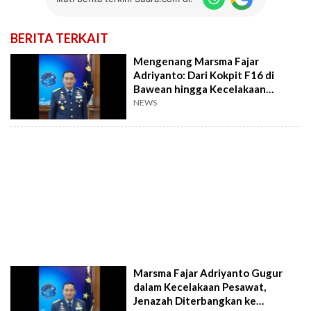
BERITA TERKAIT
Mengenang Marsma Fajar
Adriyanto: Dari Kokpit F16 di
Bawean hingga Kecelakaan
Pesawat Latih di Bogor
NEWS
Marsma Fajar Adriyanto Gugur
dalam Kecelakaan Pesawat,
Jenazah Diterbangkan ke