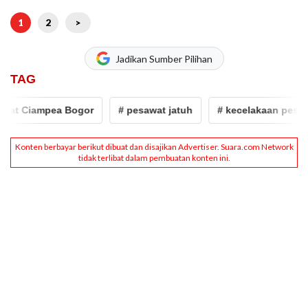
1
2
>
Jadikan Sumber Pilihan
TAG
ea Bogor
# pesawat jatuh
# kecelakaan pesawat latih