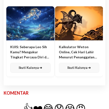
KUIS: Seberapa Leo Sih
Kalkulator Weton
Kamu? Mengukur
Online, Cek Hari Lahir
Tingkat Percaya Diri dan
Menurut Penanggalan
Karisma
Jawa
Ikuti Kuisnya ➔
Ikuti Kuisnya ➔
KOMENTAR
👍
❤️
😂
😧
😭
😡