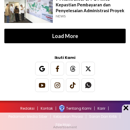
Kepastian Pembayaran dan
Penyelesaian Administrasi Proyek
NEWS
Load More
Ikuti Kami
Redaksi
Kontak
Tentang Kami
Karir
Pedoman Media Siber
Kebijakan Privasi
Saran Dan Kritik
Site Map