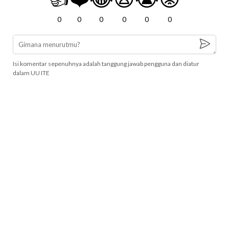
0
0
0
0
0
0
Isi komentar sepenuhnya adalah tanggung jawab pengguna dan diatur
dalam UU ITE