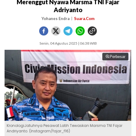
Merenggut Nyawa Marsma TNI Fajar
Adriyanto
Yohanes Endra
Suara.Com
Senin, 04 Agustus 2025 | 06:38 WIB
Perbesar
KronologiJatuhnya Pesawat Latih Tewaskan Marsma TNI Fajar
Andriyanto. (Instagram/fajar_f16)