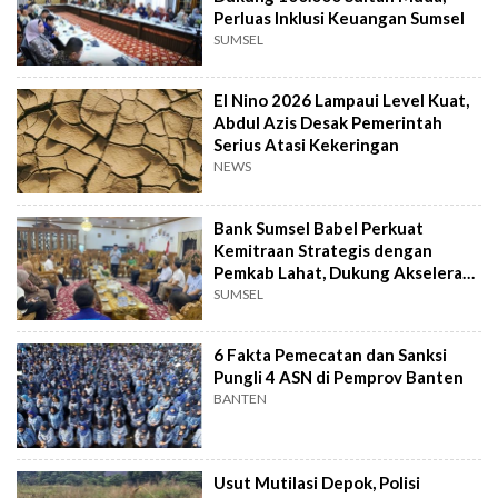
Perluas Inklusi Keuangan Sumsel
SUMSEL
El Nino 2026 Lampaui Level Kuat,
Abdul Azis Desak Pemerintah
Serius Atasi Kekeringan
NEWS
Bank Sumsel Babel Perkuat
Kemitraan Strategis dengan
Pemkab Lahat, Dukung Akselerasi
Ekonomi Daerah
SUMSEL
6 Fakta Pemecatan dan Sanksi
Pungli 4 ASN di Pemprov Banten
BANTEN
Usut Mutilasi Depok, Polisi