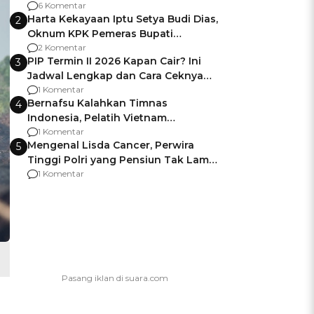
Gagalnya Negara Jamin Keamanan
6 Komentar
Harta Kekayaan Iptu Setya Budi Dias,
2
Oknum KPK Pemeras Bupati
Pemalang
2 Komentar
PIP Termin II 2026 Kapan Cair? Ini
3
Jadwal Lengkap dan Cara Ceknya
agar Dana Tidak Hangus!
1 Komentar
Bernafsu Kalahkan Timnas
4
Indonesia, Pelatih Vietnam
Berencana Pakai Jimat di Pakansari
1 Komentar
Mengenal Lisda Cancer, Perwira
5
Tinggi Polri yang Pensiun Tak Lama
Usai Jadi Brigjen
1 Komentar