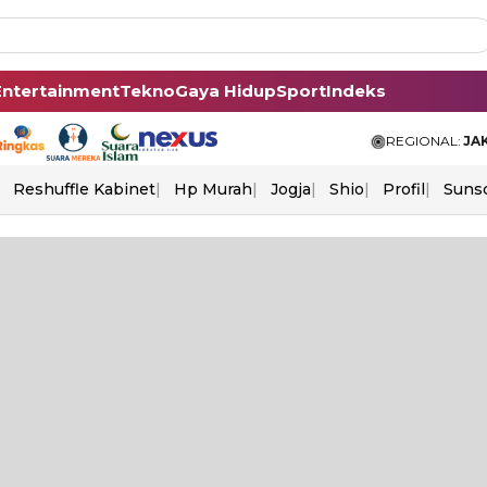
Entertainment
Tekno
Gaya Hidup
Sport
Indeks
REGIONAL:
JA
Reshuffle Kabinet
Hp Murah
Jogja
Shio
Profil
Suns