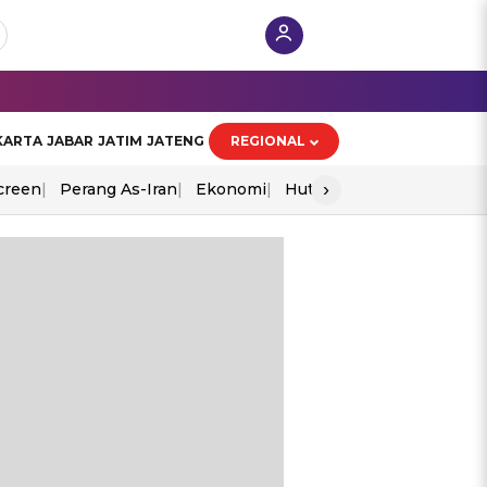
KARTA
JABAR
JATIM
JATENG
REGIONAL
›
creen
Perang As-Iran
Ekonomi
Hut Ri