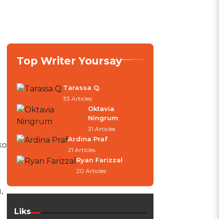
Top Writer Yoursay
Tarassa Q.
33 Articles
Oktavia
Ningrum
31 Articles
Ardina Praf
ko
21 Articles
Ryan Farizzal
20 Articles
,
Liks