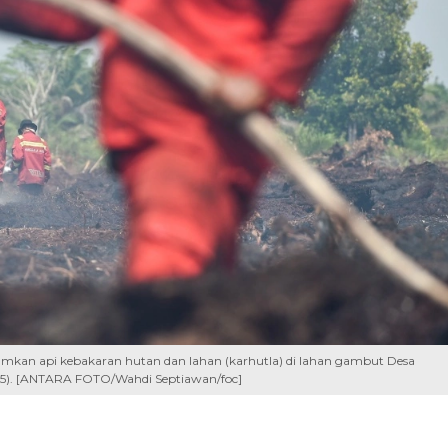
an api kebakaran hutan dan lahan (karhutla) di lahan gambut Desa
25). [ANTARA FOTO/Wahdi Septiawan/foc]