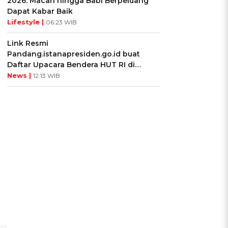
2026: Macan hingga Babi Berpeluang
Dapat Kabar Baik
Lifestyle |
06:23 WIB
Link Resmi
Pandang.istanapresiden.go.id buat
Daftar Upacara Bendera HUT RI di
Istana Negara
News |
12:13 WIB