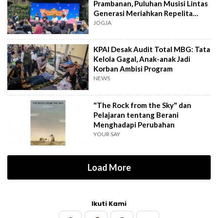
Prambanan, Puluhan Musisi Lintas
Generasi Meriahkan Repelita
Musik
JOGJA
KPAI Desak Audit Total MBG: Tata
Kelola Gagal, Anak-anak Jadi
Korban Ambisi Program
NEWS
"The Rock from the Sky" dan
Pelajaran tentang Berani
Menghadapi Perubahan
YOUR SAY
Load More
Ikuti Kami