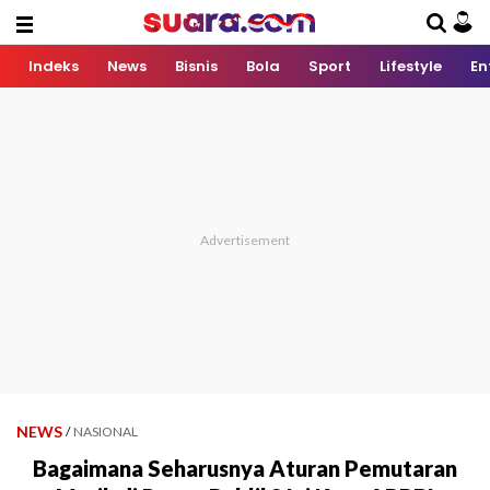
Indeks
News
Bisnis
Bola
Sport
Lifestyle
En
NEWS
/
NASIONAL
Bagaimana Seharusnya Aturan Pemutaran