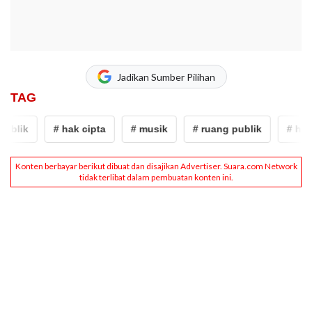
Jadikan Sumber Pilihan
TAG
ublik
# hak cipta
# musik
# ruang publik
# hak 