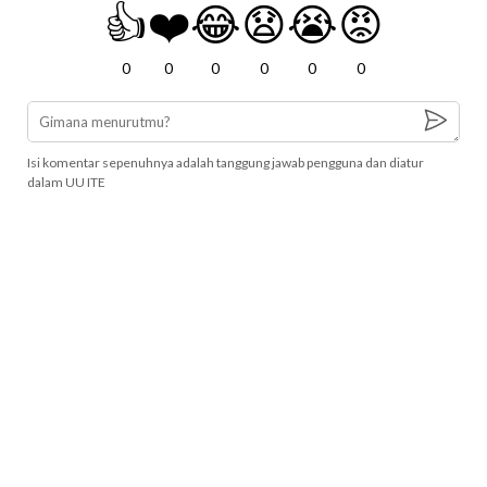
👍
❤️
😂
😧
😭
😡
0
0
0
0
0
0
Isi komentar sepenuhnya adalah tanggung jawab pengguna dan diatur
dalam UU ITE