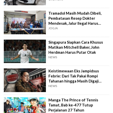
Tramadol Masih Mudah Dibeli,
Pembatasan Resep Dokter
Mendesak, Jalur Ilegal Harus
Distop
JOGJA
Singapura Siapkan Cara Khusus
Matikan Mitchell Baker, John
Herdman Harus Putar Otak
NEWS
Keistimewaan Eks Jampidsus
Febrie: Dari Tak Pakai Rompi
Tahanan hingga Masih Digaji
Negara
NEWS
Manga The Prince of Tennis
Tamat, Bab ke-477 Tutup
Perjalanan 27 Tahun