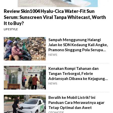
Review Skin1004 Hyalu-Cica Water-Fit Sun
Serum: Sunscreen Viral Tanpa Whitecast, Worth
It to Buy?
LIFESTYLE
Sampah Menggunung Halangi
Jalan ke SDN Kedaung Kali Angke,
Pramono Singgung Pola Serupa
Kramat Jati
NEWS
Kenakan Rompi Tahanan dan
Tangan Terborgol, Febrie
Adriansyah Dibawa ke Kejagung
untuk Diperiksa
NEWS
Beralih ke Mobil Listrik? Ini
Panduan Cara Merawatnya agar
Tetap Optimal dan Awet
OTOMOTIF