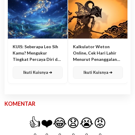
KUIS: Seberapa Leo Sih
Kalkulator Weton
Kamu? Mengukur
Online, Cek Hari Lahir
Tingkat Percaya Diri dan
Menurut Penanggalan
Karisma
Jawa
Ikuti Kuisnya ➔
Ikuti Kuisnya ➔
KOMENTAR
👍
❤️
😂
😧
😭
😡
0
0
0
0
0
0