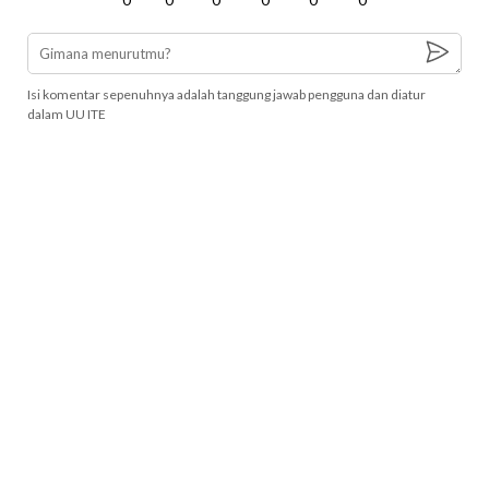
Isi komentar sepenuhnya adalah tanggung jawab pengguna dan diatur
dalam UU ITE