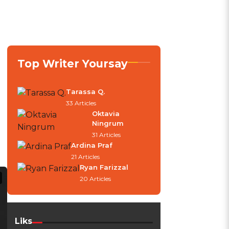
Top Writer Yoursay
Tarassa Q.
33 Articles
Oktavia
Ningrum
31 Articles
Ardina Praf
21 Articles
Ryan Farizzal
20 Articles
Liks