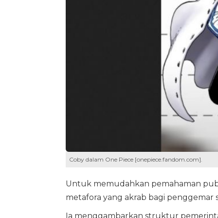
Coby dalam One Piece [onepiece.fandom.com].
Untuk memudahkan pemahaman publi
metafora yang akrab bagi penggemar se
Ia menggambarkan struktur pemerintaha