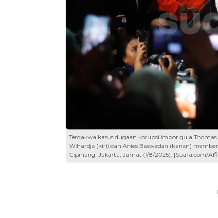
Terdakwa kasus dugaan korupsi impor gula Thomas 
Wihardja (kiri) dan Anies Baswedan (kanan) membe
Cipinang, Jakarta, Jumat (1/8/2025). [Suara.com/Alf