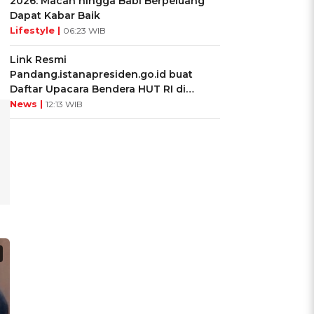
2026: Macan hingga Babi Berpeluang
Dapat Kabar Baik
Lifestyle |
06:23 WIB
Link Resmi
Pandang.istanapresiden.go.id buat
Daftar Upacara Bendera HUT RI di
Istana Negara
News |
12:13 WIB