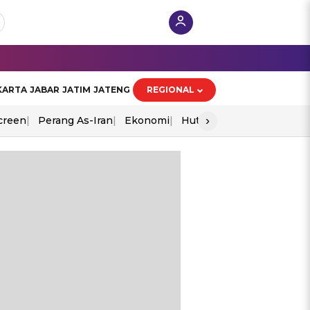
KARTA
JABAR
JATIM
JATENG
REGIONAL
›
creen
Perang As-Iran
Ekonomi
Hut Ri