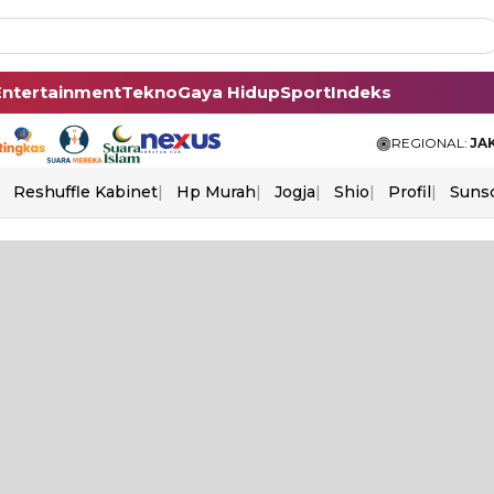
Entertainment
Tekno
Gaya Hidup
Sport
Indeks
REGIONAL:
JA
Reshuffle Kabinet
Hp Murah
Jogja
Shio
Profil
Suns