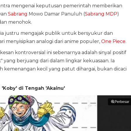
kontra mengenai keputusan pemerintah memberikan
wan
Sabrang
Mowo Damar Panuluh (
Sabrang MDP
)
 dan menohok.
m, ia justru mengajak publik untuk bersyukur dan
ri menyisipkan analogi dari anime populer,
One Piece
.
an kontroversial ini sebenarnya adalah sinyal positif
 yang berjuang dari dalam lingkar kekuasaan. Ia
 kemenangan kecil yang patut dihargai, bukan dicaci
 'Koby' di Tengah 'Akainu'
Perbesar