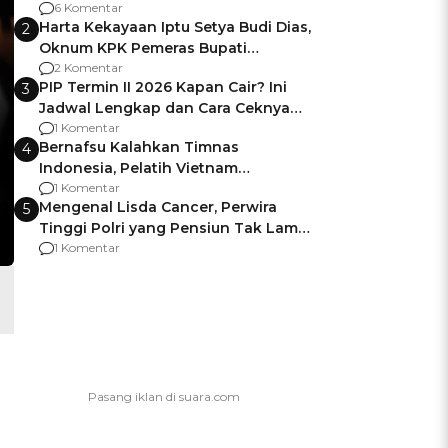
Gagalnya Negara Jamin Keamanan
6 Komentar
Harta Kekayaan Iptu Setya Budi Dias,
2
Oknum KPK Pemeras Bupati
Pemalang
2 Komentar
PIP Termin II 2026 Kapan Cair? Ini
3
Jadwal Lengkap dan Cara Ceknya
agar Dana Tidak Hangus!
1 Komentar
Bernafsu Kalahkan Timnas
4
Indonesia, Pelatih Vietnam
Berencana Pakai Jimat di Pakansari
1 Komentar
Mengenal Lisda Cancer, Perwira
5
Tinggi Polri yang Pensiun Tak Lama
Usai Jadi Brigjen
1 Komentar