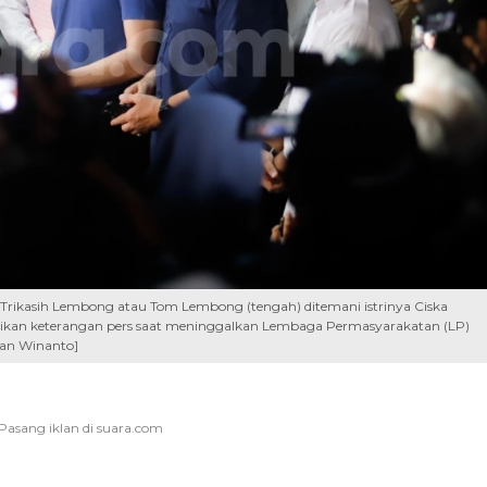
Trikasih Lembong atau Tom Lembong (tengah) ditemani istrinya Ciska
rikan keterangan pers saat meninggalkan Lembaga Permasyarakatan (LP)
ian Winanto]