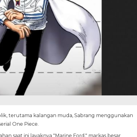
k, terutama kalangan muda, Sabrang menggunakan
rial One Piece.
n saat ini layaknya "Marine Ford," markas besar