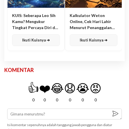
KUIS: Seberapa Leo Sih
Kalkulator Weton
Kamu? Mengukur
Online, Cek Hari Lahir
Tingkat Percaya Diri dan
Menurut Penanggalan
Karisma
Jawa
Ikuti Kuisnya ➔
Ikuti Kuisnya ➔
KOMENTAR
👍
❤️
😂
😧
😭
😡
0
0
0
0
0
0
Isi komentar sepenuhnya adalah tanggung jawab pengguna dan diatur