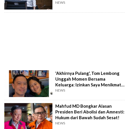
NEWS
'Akhirnya Pulang', Tom Lembong
Unggah Momen Bersama
Keluarga: Izinkan Saya Menikmati
Kebersamaan Ini
NEWS
Mahfud MD Bongkar Alasan
Presiden Beri Abolisi dan Amnesti:
Hukum dari Bawah Sudah Sesat!
NEWS