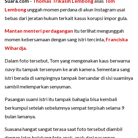
Suara.com -
Thomas Trikasih Lembong
alias
Tom
Lembong
unggah momen perdana di akun Instagram usai
bebas dari jeratan hukum terkait kasus korupsi impor gula.
Mantan menteri perdagangan
itu terlihat mengunggah
momen kebersamaan dengan sang istri tercinta,
Franciska
Wihardja
.
Dalam foto tersebut, Tom yang mengenakan kaus berwarna
navy
itu tampak tersenyum ke arah kamera. Sementara sang
istri berada di sampingnya tampak bersandar di sisi suaminya
sambil melemparkan senyuman.
Pasangan suami istri itu tampak bahagia bisa kembali
berkumpul setelah sebelumnya sempat terpisah selama 9
bulan lamanya.
Suasana hangat sangat terasa saat foto tersebut diambil
dengan latar belakang foto anak-anak dari pasangan