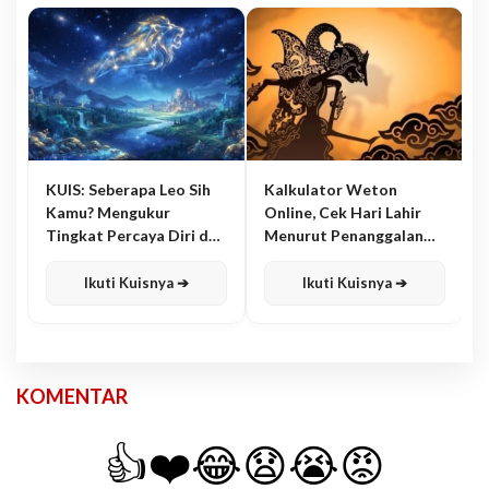
KUIS: Seberapa Leo Sih
Kalkulator Weton
Kamu? Mengukur
Online, Cek Hari Lahir
Tingkat Percaya Diri dan
Menurut Penanggalan
Karisma
Jawa
Ikuti Kuisnya ➔
Ikuti Kuisnya ➔
KOMENTAR
👍
❤️
😂
😧
😭
😡