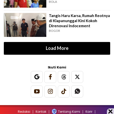
BOLA
Tangis Haru Karsa, Rumah Reotnya
di Klapanunggal Kini Kokoh
Direnovasi Indocement
BOGOR
Load More
Ikuti Kami
Redaksi
Kontak
Tentang Kami
Karir