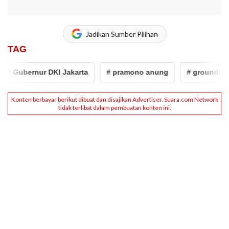
Jadikan Sumber Pilihan
TAG
 Gubernur DKI Jakarta
# pramono anung
# groundbreak