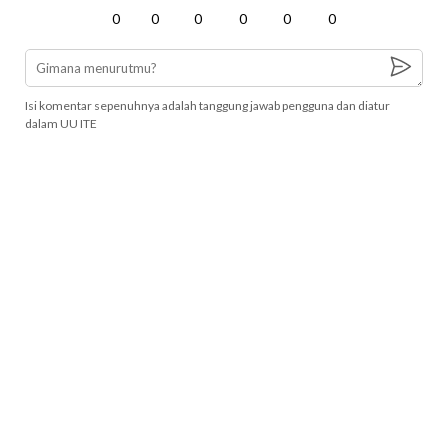
0
0
0
0
0
0
Isi komentar sepenuhnya adalah tanggung jawab pengguna dan diatur
dalam UU ITE