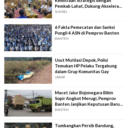
Kemitraan Strategis dengan
Pemkab Lahat, Dukung Akselerasi
Ekonomi Daerah
SUMSEL
6 Fakta Pemecatan dan Sanksi
Pungli 4 ASN di Pemprov Banten
BANTEN
Usut Mutilasi Depok, Polisi
Temukan HP Pelaku Tergabung
dalam Grup Komunitas Gay
JABAR
Macet Jalur Bojonegara Bikin
Sopir Angkot Merugi, Pemprov
Banten Janjikan Keputusan Baru 4
Hari Lagi
BANTEN
Tumbangkan Persib Bandung,