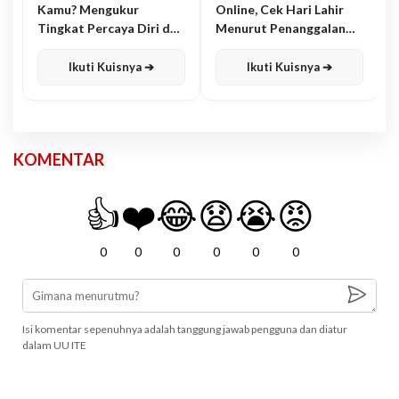
Kamu? Mengukur
Online, Cek Hari Lahir
Tingkat Percaya Diri dan
Menurut Penanggalan
Karisma
Jawa
Ikuti Kuisnya ➔
Ikuti Kuisnya ➔
KOMENTAR
👍
❤️
😂
😧
😭
😡
0
0
0
0
0
0
Isi komentar sepenuhnya adalah tanggung jawab pengguna dan diatur
dalam UU ITE