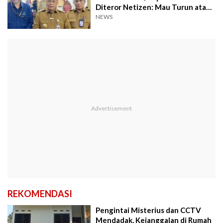
Diteror Netizen: Mau Turun atau
Diturunin?
NEWS
REKOMENDASI
Pengintai Misterius dan CCTV
Mendadak, Kejanggalan di Rumah