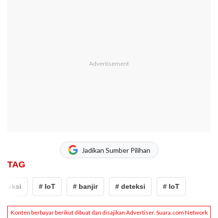
Jadikan Sumber Pilihan
TAG
eteksi
# IoT
# banjir
# deteksi
# IoT