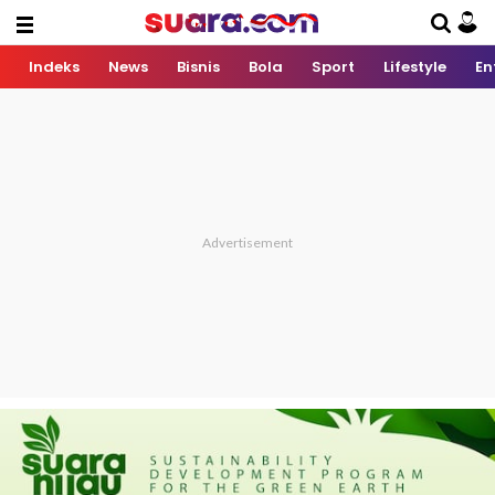
Indeks
News
Bisnis
Bola
Sport
Lifestyle
En