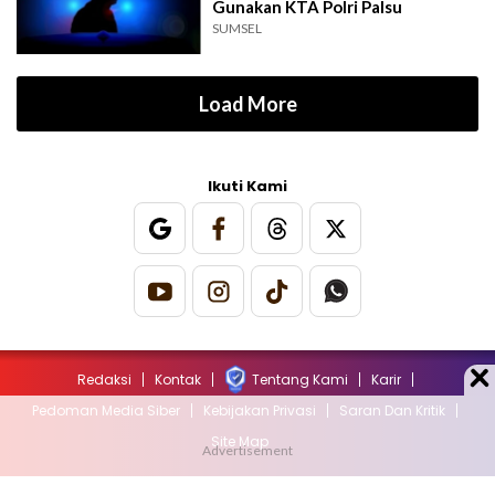
Gunakan KTA Polri Palsu
SUMSEL
Load More
Ikuti Kami
Redaksi
Kontak
Tentang Kami
Karir
Pedoman Media Siber
Kebijakan Privasi
Saran Dan Kritik
Site Map