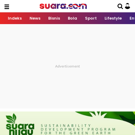
Indeks
News
Bisnis
Bola
Sport
Lifestyle
En