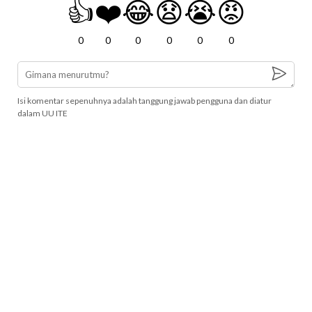
👍
❤️
😂
😧
😭
😡
0
0
0
0
0
0
Isi komentar sepenuhnya adalah tanggung jawab pengguna dan diatur
dalam UU ITE