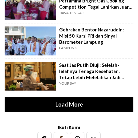
Pertamina Bright Gas Cooking
Competition Tegal Lahirkan Juara
Baru
JAWA TENGAH
Gebrakan Bentor Nazaruddin:
Misi 50 Kursi PRI dan Sinyal
Barometer Lampung
LAMPUNG
Saat Jas Putih Diuji: Selelah-
lelahnya Tenaga Kesehatan,
Tetap Lebih Melelahkan Jadi
Pasien
YOUR SAY
Load More
Ikuti Kami