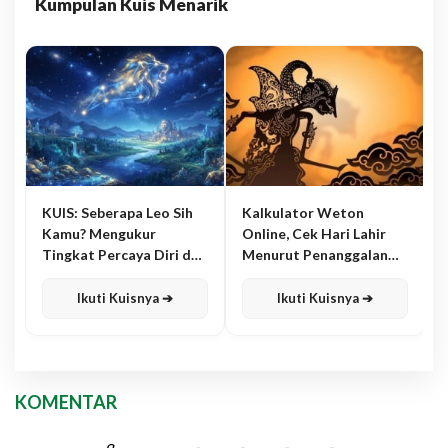
Kumpulan Kuis Menarik
KUIS: Seberapa Leo Sih
Kalkulator Weton
Kamu? Mengukur
Online, Cek Hari Lahir
Tingkat Percaya Diri dan
Menurut Penanggalan
Karisma
Jawa
Ikuti Kuisnya ➔
Ikuti Kuisnya ➔
KOMENTAR