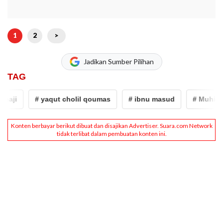
1
2
>
Jadikan Sumber Pilihan
TAG
# yaqut cholil qoumas
# ibnu masud
# Muhibbah Mu