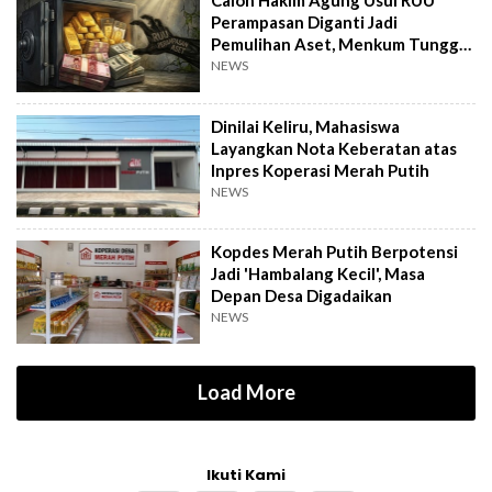
Calon Hakim Agung Usul RUU
Perampasan Diganti Jadi
Pemulihan Aset, Menkum Tunggu
Langkah DPR
NEWS
Dinilai Keliru, Mahasiswa
Layangkan Nota Keberatan atas
Inpres Koperasi Merah Putih
NEWS
Kopdes Merah Putih Berpotensi
Jadi 'Hambalang Kecil', Masa
Depan Desa Digadaikan
NEWS
Load More
Ikuti Kami