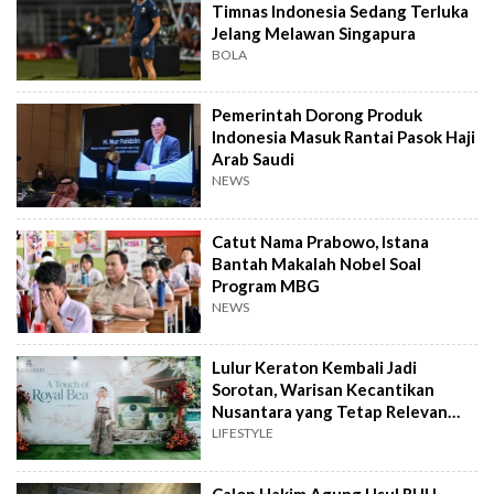
Timnas Indonesia Sedang Terluka
Jelang Melawan Singapura
BOLA
Pemerintah Dorong Produk
Indonesia Masuk Rantai Pasok Haji
Arab Saudi
NEWS
Catut Nama Prabowo, Istana
Bantah Makalah Nobel Soal
Program MBG
NEWS
Lulur Keraton Kembali Jadi
Sorotan, Warisan Kecantikan
Nusantara yang Tetap Relevan
hingga Kini
LIFESTYLE