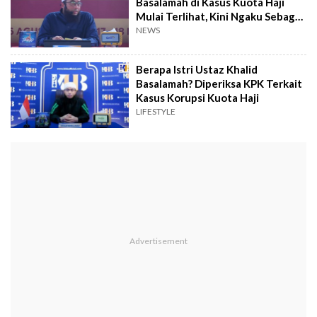
Basalamah di Kasus Kuota Haji
Mulai Terlihat, Kini Ngaku Sebagai
Korban
NEWS
Berapa Istri Ustaz Khalid
Basalamah? Diperiksa KPK Terkait
Kasus Korupsi Kuota Haji
LIFESTYLE