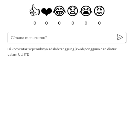
👍
❤️
😂
😧
😭
😡
0
0
0
0
0
0
Isi komentar sepenuhnya adalah tanggung jawab pengguna dan diatur
dalam UU ITE