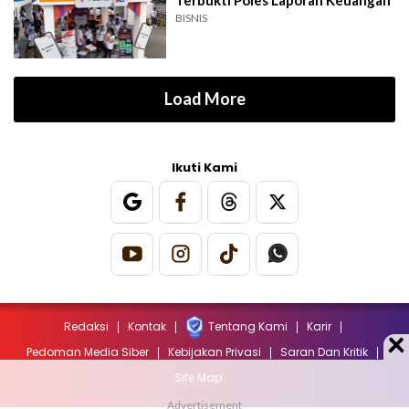
Terbukti Poles Laporan Keuangan
BISNIS
Load More
Ikuti Kami
Redaksi
Kontak
Tentang Kami
Karir
Pedoman Media Siber
Kebijakan Privasi
Saran Dan Kritik
Site Map