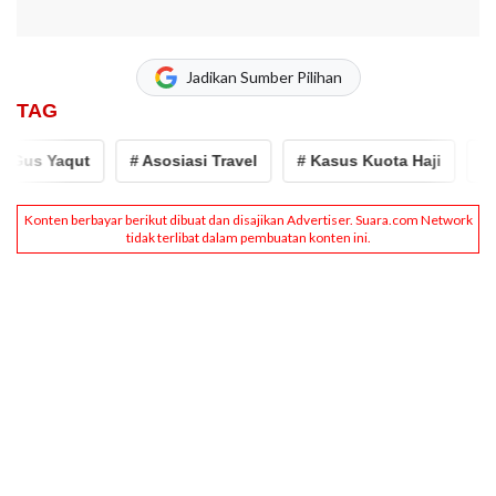
Jadikan Sumber Pilihan
TAG
Gus Yaqut
# Asosiasi Travel
# Kasus Kuota Haji
# k