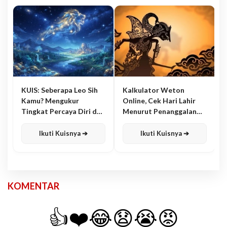
KUIS: Seberapa Leo Sih
Kalkulator Weton
Kamu? Mengukur
Online, Cek Hari Lahir
Tingkat Percaya Diri dan
Menurut Penanggalan
Karisma
Jawa
Ikuti Kuisnya ➔
Ikuti Kuisnya ➔
KOMENTAR
👍
❤️
😂
😧
😭
😡