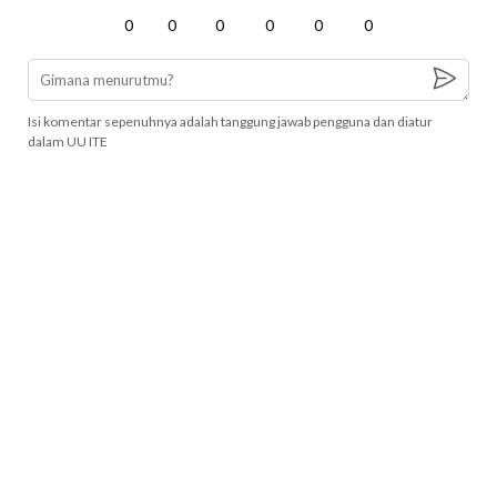
0
0
0
0
0
0
Isi komentar sepenuhnya adalah tanggung jawab pengguna dan diatur
dalam UU ITE