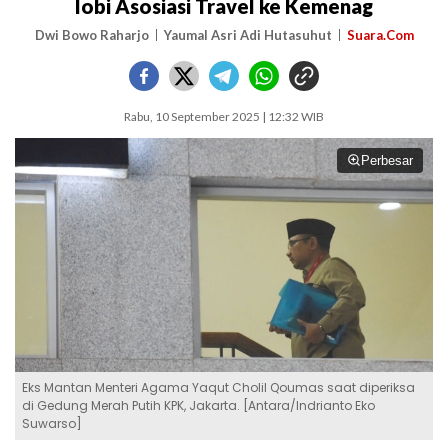
lobi Asosiasi Travel ke Kemenag
Dwi Bowo Raharjo
Yaumal Asri Adi Hutasuhut
Suara.Com
Rabu, 10 September 2025 | 12:32 WIB
Perbesar
Eks Mantan Menteri Agama Yaqut Cholil Qoumas saat diperiksa
di Gedung Merah Putih KPK, Jakarta. [Antara/Indrianto Eko
Suwarso]