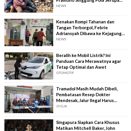
Kramat Jati
NEWS
Kenakan Rompi Tahanan dan
Tangan Terborgol, Febrie
Adriansyah Dibawa ke Kejagung
untuk Diperiksa
NEWS
Beralih ke Mobil Listrik? Ini
Panduan Cara Merawatnya agar
Tetap Optimal dan Awet
OTOMOTIF
Tramadol Masih Mudah Dibeli,
Pembatasan Resep Dokter
Mendesak, Jalur Ilegal Harus
Distop
JOGJA
Singapura Siapkan Cara Khusus
Matikan Mitchell Baker, John